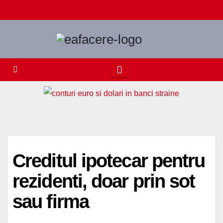
Skip
to
content
Creditul ipotecar pentru
rezidenti, doar prin sot
sau firma