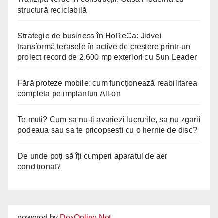
structură reciclabilă
Strategie de business în HoReCa: Jidvei
transformă terasele în active de creștere printr-un
proiect record de 2.600 mp exteriori cu Sun Leader
Fără proteze mobile: cum funcționează reabilitarea
completă pe implanturi All-on
Te muti? Cum sa nu-ti avariezi lucrurile, sa nu zgarii
podeaua sau sa te pricopsesti cu o hernie de disc?
De unde poți să îți cumperi aparatul de aer
condiționat?
powered by
DexOnline.Net