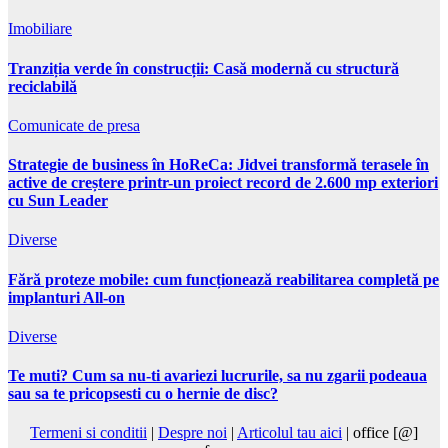
Imobiliare
Tranziția verde în construcții: Casă modernă cu structură
reciclabilă
Comunicate de presa
Strategie de business în HoReCa: Jidvei transformă terasele în
active de creștere printr-un proiect record de 2.600 mp exteriori
cu Sun Leader
Diverse
Fără proteze mobile: cum funcționează reabilitarea completă pe
implanturi All-on
Diverse
Te muti? Cum sa nu-ti avariezi lucrurile, sa nu zgarii podeaua
sau sa te pricopsesti cu o hernie de disc?
Termeni si conditii
|
Despre noi
|
Articolul tau aici
| office [@]