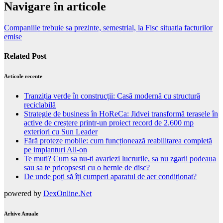
Navigare în articole
Companiile trebuie sa prezinte, semestrial, la Fisc situatia facturilor
emise
Related Post
Articole recente
Tranziția verde în construcții: Casă modernă cu structură
reciclabilă
Strategie de business în HoReCa: Jidvei transformă terasele în
active de creștere printr-un proiect record de 2.600 mp
exteriori cu Sun Leader
Fără proteze mobile: cum funcționează reabilitarea completă
pe implanturi All-on
Te muti? Cum sa nu-ti avariezi lucrurile, sa nu zgarii podeaua
sau sa te pricopsesti cu o hernie de disc?
De unde poți să îți cumperi aparatul de aer condiționat?
powered by
DexOnline.Net
Arhive Anuale