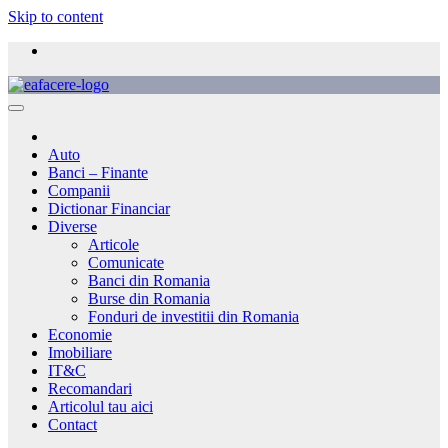
Skip to content
Auto
Banci – Finante
Companii
Dictionar Financiar
Diverse
Articole
Comunicate
Banci din Romania
Burse din Romania
Fonduri de investitii din Romania
Economie
Imobiliare
IT&C
Recomandari
Articolul tau aici
Contact