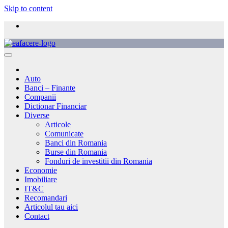
Skip to content
Auto
Banci – Finante
Companii
Dictionar Financiar
Diverse
Articole
Comunicate
Banci din Romania
Burse din Romania
Fonduri de investitii din Romania
Economie
Imobiliare
IT&C
Recomandari
Articolul tau aici
Contact