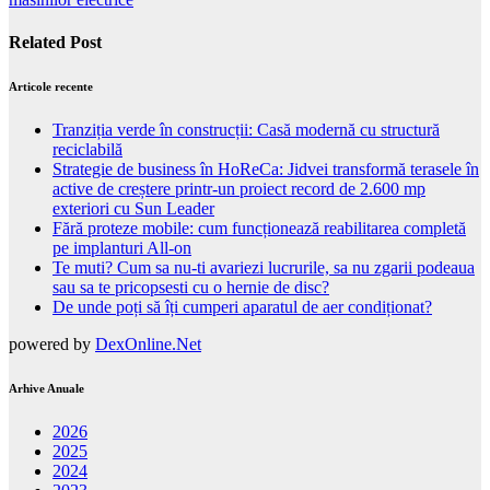
Related Post
Articole recente
Tranziția verde în construcții: Casă modernă cu structură
reciclabilă
Strategie de business în HoReCa: Jidvei transformă terasele în
active de creștere printr-un proiect record de 2.600 mp
exteriori cu Sun Leader
Fără proteze mobile: cum funcționează reabilitarea completă
pe implanturi All-on
Te muti? Cum sa nu-ti avariezi lucrurile, sa nu zgarii podeaua
sau sa te pricopsesti cu o hernie de disc?
De unde poți să îți cumperi aparatul de aer condiționat?
powered by
DexOnline.Net
Arhive Anuale
2026
2025
2024