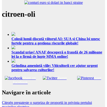
citroen-oli
Colosii lumii discută viitorul AI: SUA și China își unesc
forțele pentru a gestiona riscurile globale!
Scandal uriaș! ANAF descoperă o fraudă de 26 milioane
lei la o firmă de lupte MMA online!
Grindina amenință viile: Viticultorii cer ajutor urgent
pentru salvarea culturilor!
Share on
Tweet
Save
Facebook
Navigare în articole
Citroën pregateste o surpriza de proportii in privinta pretului
masinilor electrice