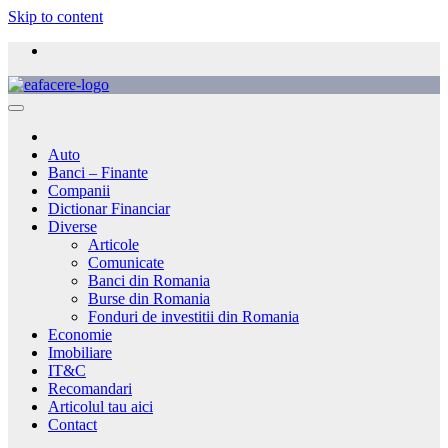
Skip to content
Auto
Banci – Finante
Companii
Dictionar Financiar
Diverse
Articole
Comunicate
Banci din Romania
Burse din Romania
Fonduri de investitii din Romania
Economie
Imobiliare
IT&C
Recomandari
Articolul tau aici
Contact