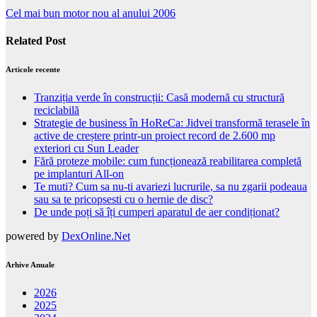
Cel mai bun motor nou al anului 2006
Related Post
Articole recente
Tranziția verde în construcții: Casă modernă cu structură
reciclabilă
Strategie de business în HoReCa: Jidvei transformă terasele în
active de creștere printr-un proiect record de 2.600 mp
exteriori cu Sun Leader
Fără proteze mobile: cum funcționează reabilitarea completă
pe implanturi All-on
Te muti? Cum sa nu-ti avariezi lucrurile, sa nu zgarii podeaua
sau sa te pricopsesti cu o hernie de disc?
De unde poți să îți cumperi aparatul de aer condiționat?
powered by
DexOnline.Net
Arhive Anuale
2026
2025