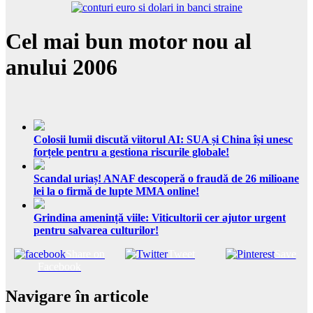
Cel mai bun motor nou al
anului 2006
Colosii lumii discută viitorul AI: SUA și China își unesc
forțele pentru a gestiona riscurile globale!
Scandal uriaș! ANAF descoperă o fraudă de 26 milioane
lei la o firmă de lupte MMA online!
Grindina amenință viile: Viticultorii cer ajutor urgent
pentru salvarea culturilor!
Share on
Tweet
Save
Facebook
Navigare în articole