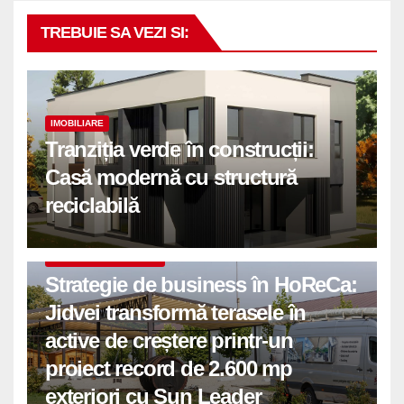
TREBUIE SA VEZI SI:
IMOBILIARE
Tranziția verde în construcții:
Casă modernă cu structură
reciclabilă
COMUNICATE DE PRESA
Strategie de business în HoReCa:
Jidvei transformă terasele în
active de creștere printr-un
proiect record de 2.600 mp
exteriori cu Sun Leader