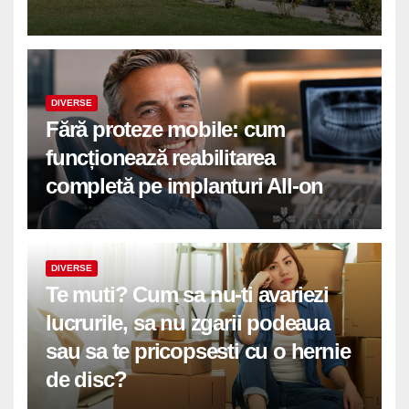
DIVERSE
Fără proteze mobile: cum
funcționează reabilitarea
completă pe implanturi All-on
DIVERSE
Te muti? Cum sa nu-ti avariezi
lucrurile, sa nu zgarii podeaua
sau sa te pricopsesti cu o hernie
de disc?