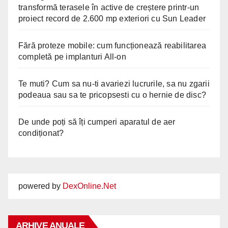
transformă terasele în active de creștere printr-un
proiect record de 2.600 mp exteriori cu Sun Leader
Fără proteze mobile: cum funcționează reabilitarea
completă pe implanturi All-on
Te muti? Cum sa nu-ti avariezi lucrurile, sa nu zgarii
podeaua sau sa te pricopsesti cu o hernie de disc?
De unde poți să îți cumperi aparatul de aer
condiționat?
powered by
DexOnline.Net
ARHIVE ANUALE