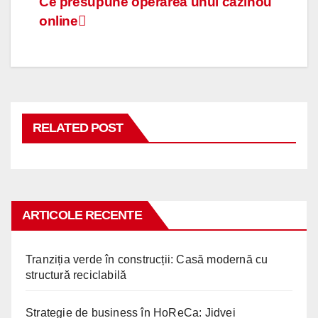
Navigare
Ce presupune operarea unui cazinou
online
în
articole
RELATED POST
ARTICOLE RECENTE
Tranziția verde în construcții: Casă modernă cu
structură reciclabilă
Strategie de business în HoReCa: Jidvei