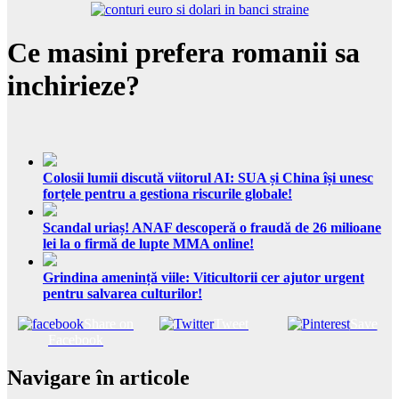
Ce masini prefera romanii sa
inchirieze?
Colosii lumii discută viitorul AI: SUA și China își unesc
forțele pentru a gestiona riscurile globale!
Scandal uriaș! ANAF descoperă o fraudă de 26 milioane
lei la o firmă de lupte MMA online!
Grindina amenință viile: Viticultorii cer ajutor urgent
pentru salvarea culturilor!
Share on
Tweet
Save
Facebook
Navigare în articole