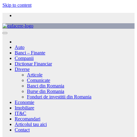
Skip to content
Auto
Banci – Finante
Companii
Dictionar Financiar
Diverse
Articole
Comunicate
Banci din Romania
Burse din Romania
Fonduri de investitii din Romania
Economie
Imobiliare
IT&C
Recomandari
Articolul tau aici
Contact