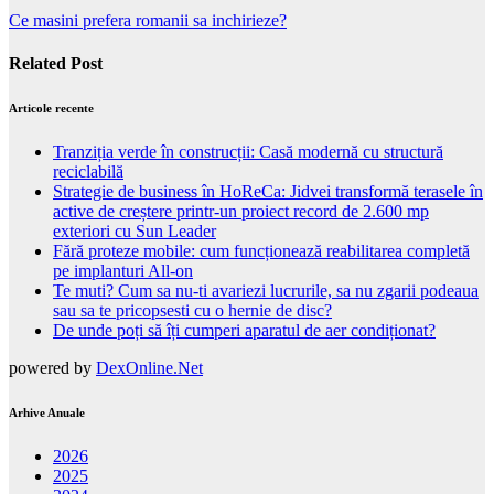
Ce masini prefera romanii sa inchirieze?
Related Post
Articole recente
Tranziția verde în construcții: Casă modernă cu structură
reciclabilă
Strategie de business în HoReCa: Jidvei transformă terasele în
active de creștere printr-un proiect record de 2.600 mp
exteriori cu Sun Leader
Fără proteze mobile: cum funcționează reabilitarea completă
pe implanturi All-on
Te muti? Cum sa nu-ti avariezi lucrurile, sa nu zgarii podeaua
sau sa te pricopsesti cu o hernie de disc?
De unde poți să îți cumperi aparatul de aer condiționat?
powered by
DexOnline.Net
Arhive Anuale
2026
2025