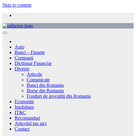
Skip to content
Auto
Banci – Finante
Companii
Dictionar Financiar
Diverse
Articole
Comunicate
Banci din Romania
Burse din Romania
Fonduri de investitii din Romania
Economie
Imobiliare
IT&C
Recomandari
Articolul tau aici
Contact