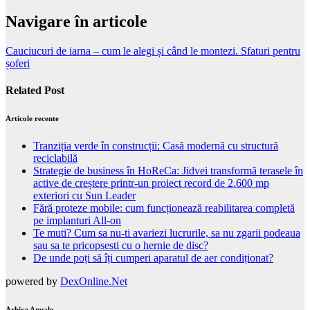
Navigare în articole
Cauciucuri de iarna – cum le alegi și când le montezi. Sfaturi pentru
șoferi
Related Post
Articole recente
Tranziția verde în construcții: Casă modernă cu structură
reciclabilă
Strategie de business în HoReCa: Jidvei transformă terasele în
active de creștere printr-un proiect record de 2.600 mp
exteriori cu Sun Leader
Fără proteze mobile: cum funcționează reabilitarea completă
pe implanturi All-on
Te muti? Cum sa nu-ti avariezi lucrurile, sa nu zgarii podeaua
sau sa te pricopsesti cu o hernie de disc?
De unde poți să îți cumperi aparatul de aer condiționat?
powered by
DexOnline.Net
Arhive Anuale