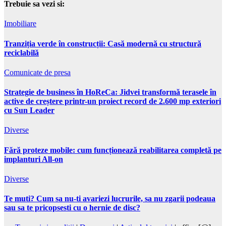
Trebuie sa vezi si:
Imobiliare
Tranziția verde în construcții: Casă modernă cu structură
reciclabilă
Comunicate de presa
Strategie de business în HoReCa: Jidvei transformă terasele în
active de creștere printr-un proiect record de 2.600 mp exteriori
cu Sun Leader
Diverse
Fără proteze mobile: cum funcționează reabilitarea completă pe
implanturi All-on
Diverse
Te muti? Cum sa nu-ti avariezi lucrurile, sa nu zgarii podeaua
sau sa te pricopsesti cu o hernie de disc?