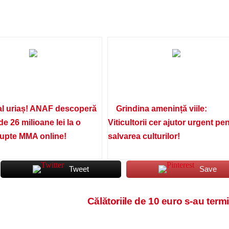
l uriaș! ANAF descoperă
Grindina amenință viile:
de 26 milioane lei la o
Viticultorii cer ajutor urgent pe
lupte MMA online!
salvarea culturilor!
Tweet
Save
Călătoriile de 10 euro s-au term