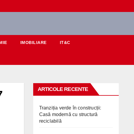
MIE
IMOBILIARE
IT&C
ARTICOLE RECENTE
7
Tranziția verde în construcții:
Casă modernă cu structură
reciclabilă