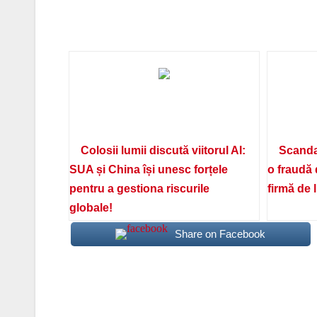
Colosii lumii discută viitorul AI:
Scanda
SUA și China își unesc forțele
o fraudă 
pentru a gestiona riscurile
firmă de 
globale!
Share on Facebook
Navigare
în