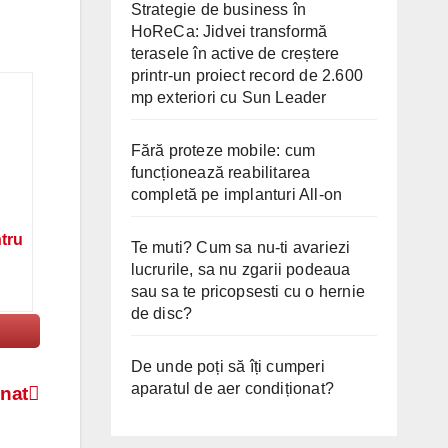
Strategie de business în
HoReCa: Jidvei transformă
terasele în active de creștere
printr-un proiect record de 2.600
mp exteriori cu Sun Leader
Fără proteze mobile: cum
funcționează reabilitarea
completă pe implanturi All-on
ntru
Te muti? Cum sa nu-ti avariezi
lucrurile, sa nu zgarii podeaua
sau sa te pricopsesti cu o hernie
de disc?
De unde poți să îți cumperi
aparatul de aer condiționat?
inat