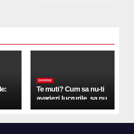
DIVERSE
le:
Te muti? Cum sa nu-ti
avariezi lucrurile, sa nu
etă
zgarii podeaua sau sa
on
te pricopsesti cu o
hernie de disc?