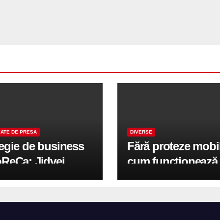
ATE DE PRESA
DIVERSE
tegie de business
Fără proteze mobi
oReCa: Jidvei
cum funcționează
formă terasele în
reabilitarea compl
e de creștere
pe implanturi All-
r-un proiect record