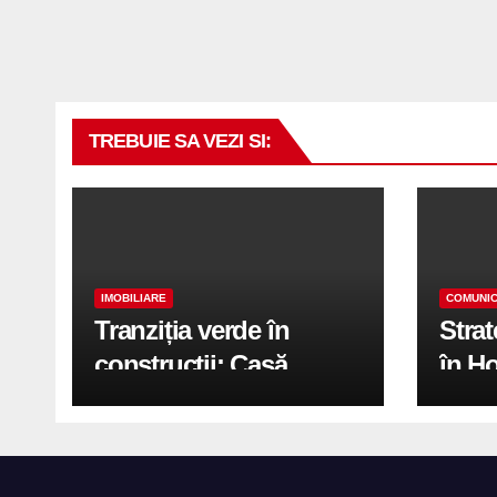
TREBUIE SA VEZI SI:
IMOBILIARE
COMUNIC
Tranziția verde în
Stra
construcții: Casă
în H
modernă cu structură
trans
reciclabilă
activ
print