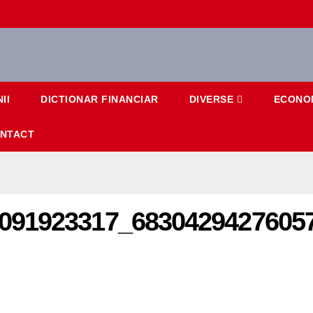
II
DICTIONAR FINANCIAR
DIVERSE
ECONO
NTACT
091923317_6830429427605