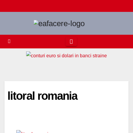
Skip
to
content
litoral romania