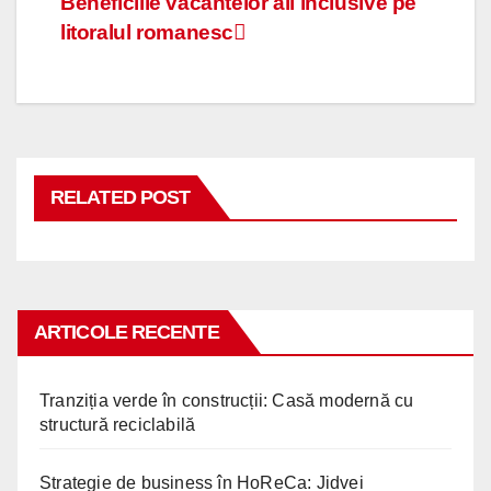
Navigare
Beneficiile vacantelor all inclusive pe
litoralul romanesc
în
articole
RELATED POST
ARTICOLE RECENTE
Tranziția verde în construcții: Casă modernă cu
structură reciclabilă
Strategie de business în HoReCa: Jidvei