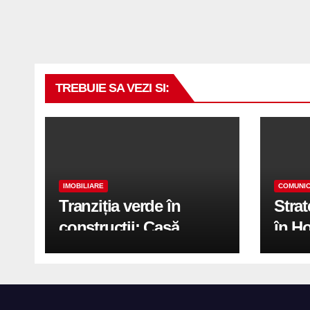
TREBUIE SA VEZI SI:
IMOBILIARE
COMUNIC
Tranziția verde în
Stra
construcții: Casă
în H
modernă cu structură
trans
reciclabilă
activ
print