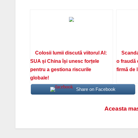
Colosii lumii discută viitorul AI:
Scanda
SUA și China își unesc forțele
o fraudă 
pentru a gestiona riscurile
firmă de 
globale!
Share on Facebook
Navigare
Aceasta masi
în
articole