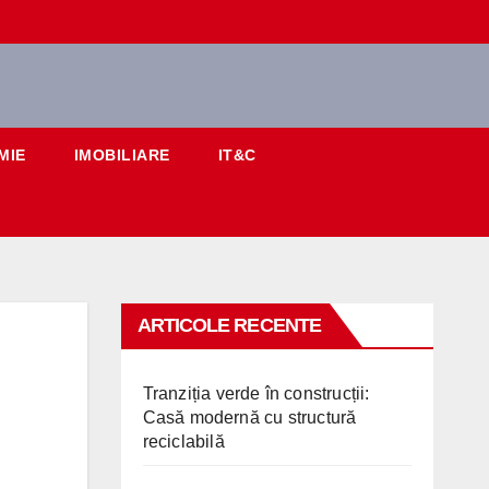
MIE
IMOBILIARE
IT&C
ARTICOLE RECENTE
Tranziția verde în construcții:
Casă modernă cu structură
reciclabilă