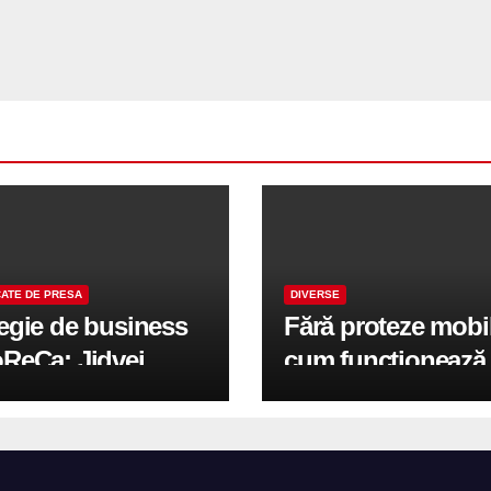
ATE DE PRESA
DIVERSE
tegie de business
Fără proteze mobi
oReCa: Jidvei
cum funcționează
formă terasele în
reabilitarea compl
e de creștere
pe implanturi All-
r-un proiect record