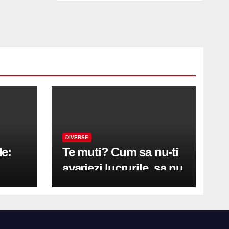
DIVERSE
le:
Te muti? Cum sa nu-ti
avariezi lucrurile, sa nu
etă
zgarii podeaua sau sa
on
te pricopsesti cu o
hernie de disc?