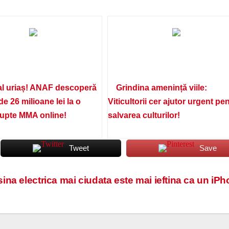
l uriaș! ANAF descoperă
Grindina amenință viile:
de 26 milioane lei la o
Viticultorii cer ajutor urgent pe
lupte MMA online!
salvarea culturilor!
Tweet
Save
na electrica mai ciudata este mai ieftina ca un iP