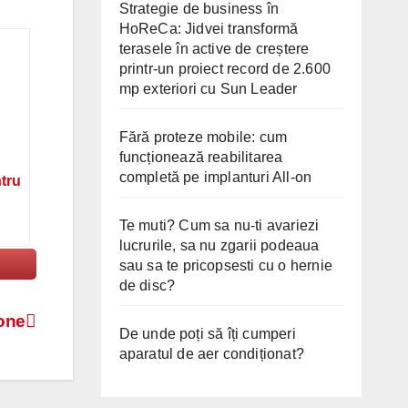
Strategie de business în
HoReCa: Jidvei transformă
terasele în active de creștere
printr-un proiect record de 2.600
mp exteriori cu Sun Leader
Fără proteze mobile: cum
funcționează reabilitarea
completă pe implanturi All-on
ntru
Te muti? Cum sa nu-ti avariezi
lucrurile, sa nu zgarii podeaua
sau sa te pricopsesti cu o hernie
de disc?
hone
De unde poți să îți cumperi
aparatul de aer condiționat?