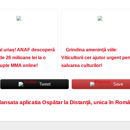
l uriaș! ANAF descoperă
Grindina amenință viile:
de 26 milioane lei la o
Viticultorii cer ajutor urgent pe
lupte MMA online!
salvarea culturilor!
Tweet
Save
 lansata aplicatia Ospătar la Distanță, unica în Rom