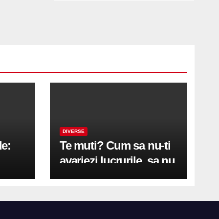
DIVERSE
le:
Te muti? Cum sa nu-ti
avariezi lucrurile, sa nu
etă
zgarii podeaua sau sa
on
te pricopsesti cu o
hernie de disc?