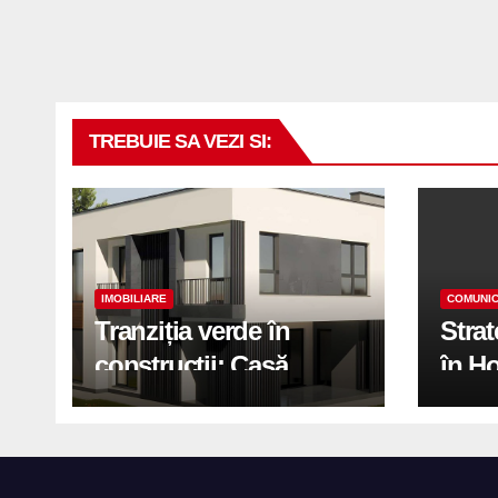
TREBUIE SA VEZI SI:
IMOBILIARE
COMUNIC
Tranziția verde în
Stra
construcții: Casă
în H
modernă cu structură
trans
reciclabilă
activ
print