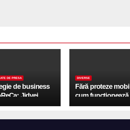
ATE DE PRESA
DIVERSE
tegie de business
Fără proteze mobi
oReCa: Jidvei
cum funcționează
formă terasele în
reabilitarea compl
e de creștere
pe implanturi All-
r-un proiect record