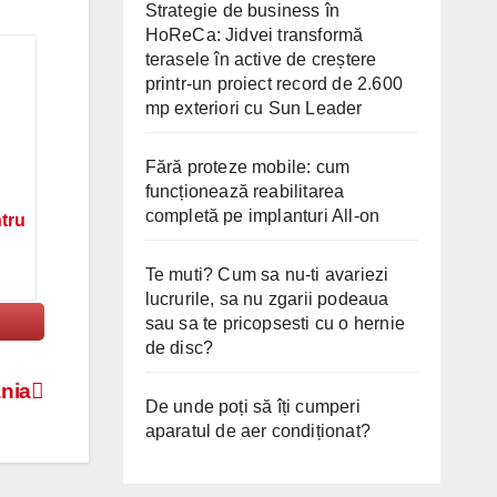
Strategie de business în
HoReCa: Jidvei transformă
terasele în active de creștere
printr-un proiect record de 2.600
mp exteriori cu Sun Leader
Fără proteze mobile: cum
funcționează reabilitarea
completă pe implanturi All-on
ntru
Te muti? Cum sa nu-ti avariezi
lucrurile, sa nu zgarii podeaua
sau sa te pricopsesti cu o hernie
de disc?
ânia
De unde poți să îți cumperi
aparatul de aer condiționat?