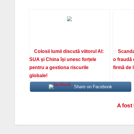
Colosii lumii discută viitorul AI:
Scanda
SUA și China își unesc forțele
o fraudă 
pentru a gestiona riscurile
firmă de 
globale!
Share on Facebook
Navigare
A fost
în
articole