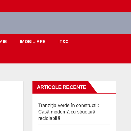
MIE
IMOBILIARE
IT&C
ARTICOLE RECENTE
Tranziția verde în construcții:
Casă modernă cu structură
reciclabilă