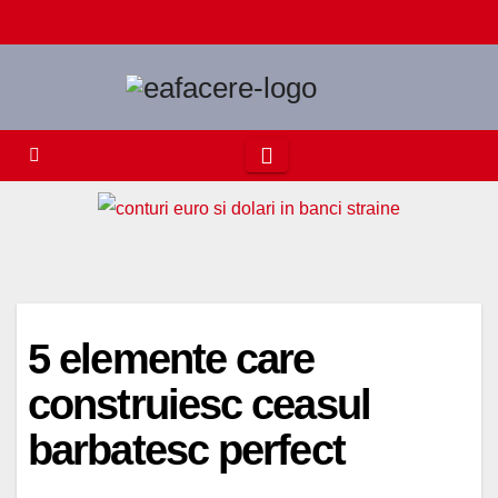
Skip
to
content
5 elemente care
construiesc ceasul
barbatesc perfect