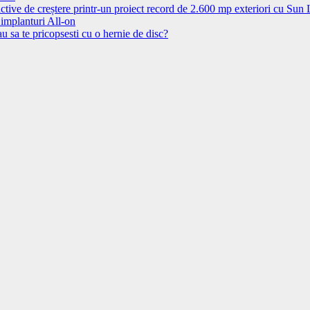
ctive de creștere printr-un proiect record de 2.600 mp exteriori cu Sun
 implanturi All-on
u sa te pricopsesti cu o hernie de disc?