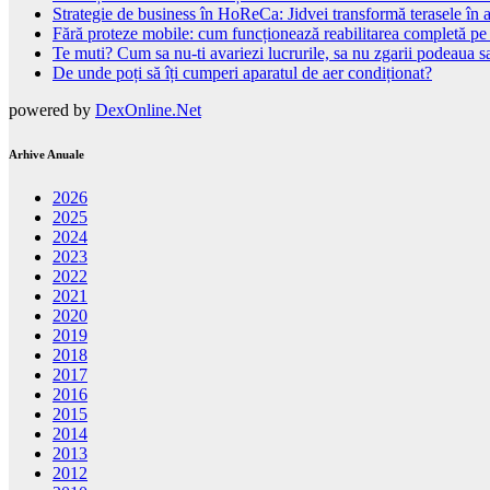
Strategie de business în HoReCa: Jidvei transformă terasele în a
Fără proteze mobile: cum funcționează reabilitarea completă pe
Te muti? Cum sa nu-ti avariezi lucrurile, sa nu zgarii podeaua sa
De unde poți să îți cumperi aparatul de aer condiționat?
powered by
DexOnline.Net
Arhive Anuale
2026
2025
2024
2023
2022
2021
2020
2019
2018
2017
2016
2015
2014
2013
2012