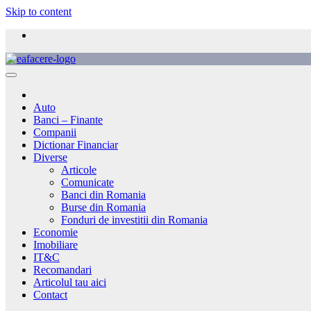
Skip to content
Auto
Banci – Finante
Companii
Dictionar Financiar
Diverse
Articole
Comunicate
Banci din Romania
Burse din Romania
Fonduri de investitii din Romania
Economie
Imobiliare
IT&C
Recomandari
Articolul tau aici
Contact