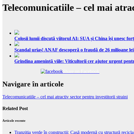
Telecomunicatiile – cel mai atrac
Colosii lumii discută viitorul AI: SUA și China își unesc forț
Scandal uriaș! ANAF descoperă o fraudă de 26 milioane lei
Grindina amenință viile: Viticultorii cer ajutor urgent pentr
Share on Facebook
Navigare în articole
Telecomunicatiile – cel mai atractiv sector pentru investitorii straini
Related Post
Articole recente
Tranziția verde în construcții: Casă modernă cu structură recicla