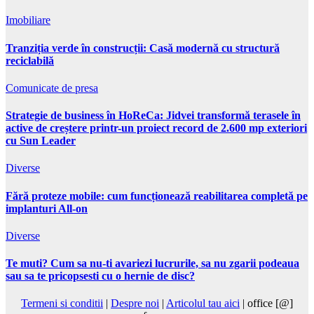
Imobiliare
Tranziția verde în construcții: Casă modernă cu structură
reciclabilă
Comunicate de presa
Strategie de business în HoReCa: Jidvei transformă terasele în
active de creștere printr-un proiect record de 2.600 mp exteriori
cu Sun Leader
Diverse
Fără proteze mobile: cum funcționează reabilitarea completă pe
implanturi All-on
Diverse
Te muti? Cum sa nu-ti avariezi lucrurile, sa nu zgarii podeaua
sau sa te pricopsesti cu o hernie de disc?
Termeni si conditii
|
Despre noi
|
Articolul tau aici
| office [@]