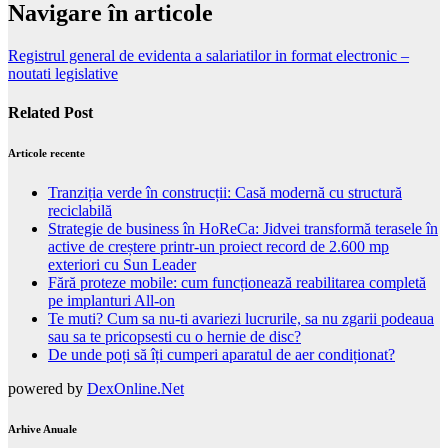
Navigare în articole
Registrul general de evidenta a salariatilor in format electronic –
noutati legislative
Related Post
Articole recente
Tranziția verde în construcții: Casă modernă cu structură
reciclabilă
Strategie de business în HoReCa: Jidvei transformă terasele în
active de creștere printr-un proiect record de 2.600 mp
exteriori cu Sun Leader
Fără proteze mobile: cum funcționează reabilitarea completă
pe implanturi All-on
Te muti? Cum sa nu-ti avariezi lucrurile, sa nu zgarii podeaua
sau sa te pricopsesti cu o hernie de disc?
De unde poți să îți cumperi aparatul de aer condiționat?
powered by
DexOnline.Net
Arhive Anuale