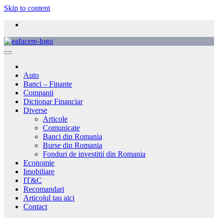
Skip to content
Auto
Banci – Finante
Companii
Dictionar Financiar
Diverse
Articole
Comunicate
Banci din Romania
Burse din Romania
Fonduri de investitii din Romania
Economie
Imobiliare
IT&C
Recomandari
Articolul tau aici
Contact