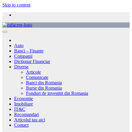
Skip to content
Auto
Banci – Finante
Companii
Dictionar Financiar
Diverse
Articole
Comunicate
Banci din Romania
Burse din Romania
Fonduri de investitii din Romania
Economie
Imobiliare
IT&C
Recomandari
Articolul tau aici
Contact