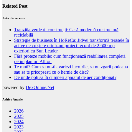
Related Post
Articole recente
Tranziția verde în construcții: Casă modernă cu structură
reciclabilă
Strategie de business în HoReCa: Jidvei transformă terasele în
active de creștere printr-un proiect record de 2.600 mp
exteriori cu Sun Leader
Fără proteze mobile: cum funcționează reabilitarea completă
pe implanturi All-on
Te muti? Cum sa nu-ti avariezi lucrurile, sa nu zgarii podeaua
sau sa te pricopsesti cu o hernie de disc?
De unde poți să îți cumperi aparatul de aer condiționat?
powered by
DexOnline.Net
Arhive Anuale
2026
2025
2024
2023