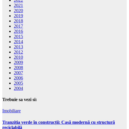
2022
2021
2020
2019
2018
2017
2016
2015
2014
2013
2012
2010
2009
2008
2007
2006
2005
2004
Trebuie sa vezi si:
Imobiliare
Tranziția verde în construcții: Casă modernă cu structură
reciclabilă