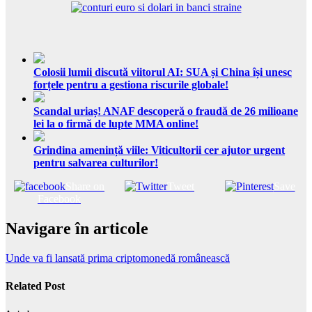
Colosii lumii discută viitorul AI: SUA și China își unesc
forțele pentru a gestiona riscurile globale!
Scandal uriaș! ANAF descoperă o fraudă de 26 milioane
lei la o firmă de lupte MMA online!
Grindina amenință viile: Viticultorii cer ajutor urgent
pentru salvarea culturilor!
Share on
Tweet
Save
Facebook
Navigare în articole
Unde va fi lansată prima criptomonedă românească
Related Post