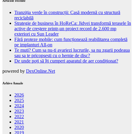
Articole recente
Tranziția verde în construcții: Casă modernă cu structură
reciclabilă
Strategie de business în HoReCa: Jidvei transformă terasele în
active de creștere printr-un proiect record de 2.600 mp
exteriori cu Sun Leader
Fără proteze mobile: cum funcționează reabilitarea completă
pe implanturi All-on
Te muti? Cum sa nu-ti avariezi lucrurile, sa nu zgarii podeaua
sau sa te pricopsesti cu o hernie de disc?
De unde poți să îți cumperi aparatul de aer condiționat?
powered by
DexOnline.Net
Arhive Anuale
2026
2025
2024
2023
2022
2021
2020
2019