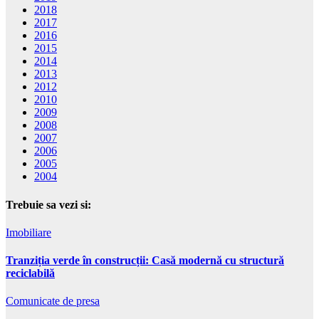
2018
2017
2016
2015
2014
2013
2012
2010
2009
2008
2007
2006
2005
2004
Trebuie sa vezi si:
Imobiliare
Tranziția verde în construcții: Casă modernă cu structură
reciclabilă
Comunicate de presa