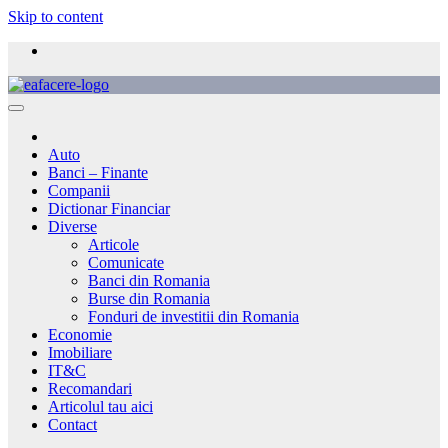
Skip to content
Auto
Banci – Finante
Companii
Dictionar Financiar
Diverse
Articole
Comunicate
Banci din Romania
Burse din Romania
Fonduri de investitii din Romania
Economie
Imobiliare
IT&C
Recomandari
Articolul tau aici
Contact