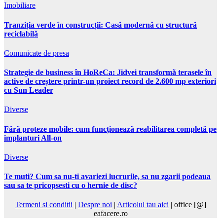
Imobiliare
Tranziția verde în construcții: Casă modernă cu structură
reciclabilă
Comunicate de presa
Strategie de business în HoReCa: Jidvei transformă terasele în
active de creștere printr-un proiect record de 2.600 mp exteriori
cu Sun Leader
Diverse
Fără proteze mobile: cum funcționează reabilitarea completă pe
implanturi All-on
Diverse
Te muti? Cum sa nu-ti avariezi lucrurile, sa nu zgarii podeaua
sau sa te pricopsesti cu o hernie de disc?
Termeni si conditii
|
Despre noi
|
Articolul tau aici
| office [@]
eafacere.ro