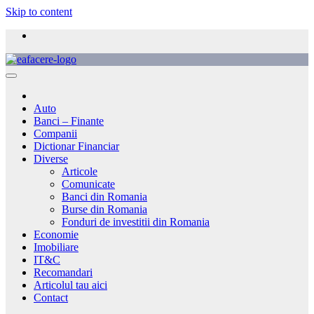
Skip to content
Auto
Banci – Finante
Companii
Dictionar Financiar
Diverse
Articole
Comunicate
Banci din Romania
Burse din Romania
Fonduri de investitii din Romania
Economie
Imobiliare
IT&C
Recomandari
Articolul tau aici
Contact