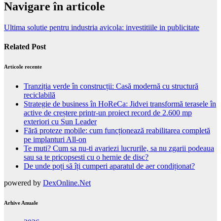
Navigare în articole
Ultima solutie pentru industria avicola: investitiile in publicitate
Related Post
Articole recente
Tranziția verde în construcții: Casă modernă cu structură
reciclabilă
Strategie de business în HoReCa: Jidvei transformă terasele în
active de creștere printr-un proiect record de 2.600 mp
exteriori cu Sun Leader
Fără proteze mobile: cum funcționează reabilitarea completă
pe implanturi All-on
Te muti? Cum sa nu-ti avariezi lucrurile, sa nu zgarii podeaua
sau sa te pricopsesti cu o hernie de disc?
De unde poți să îți cumperi aparatul de aer condiționat?
powered by
DexOnline.Net
Arhive Anuale