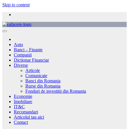
Skip to content
Auto
Banci – Finante
Companii
Dictionar Financiar
Diverse
Articole
Comunicate
Banci din Romania
Burse din Romania
Fonduri de investitii din Romania
Economie
Imobiliare
IT&C
Recomandari
Articolul tau aici
Contact