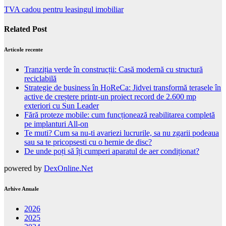
TVA cadou pentru leasingul imobiliar
Related Post
Articole recente
Tranziția verde în construcții: Casă modernă cu structură
reciclabilă
Strategie de business în HoReCa: Jidvei transformă terasele în
active de creștere printr-un proiect record de 2.600 mp
exteriori cu Sun Leader
Fără proteze mobile: cum funcționează reabilitarea completă
pe implanturi All-on
Te muti? Cum sa nu-ti avariezi lucrurile, sa nu zgarii podeaua
sau sa te pricopsesti cu o hernie de disc?
De unde poți să îți cumperi aparatul de aer condiționat?
powered by
DexOnline.Net
Arhive Anuale
2026
2025