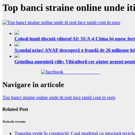
Top banci straine online unde iti
Colosii lumii discută viitorul AI: SUA și China își unesc forț
Scandal uriaș! ANAF descoperă o fraudă de 26 milioane lei
Grindina amenință viile: Viticultorii cer ajutor urgent pentr
Share on Facebook
Navigare în articole
Top banci straine online unde iti poti face rapid cont in euro
Related Post
Articole recente
Tranziția verde în construcții: Casă modernă cu structură recicla