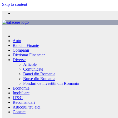
Skip to content
Auto
Banci – Finante
Companii
Dictionar Financiar
Diverse
Articole
Comunicate
Banci din Romania
Burse din Romania
Fonduri de investitii din Romania
Economie
Imobiliare
IT&C
Recomandari
Articolul tau aici
Contact