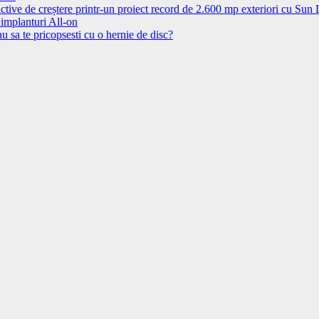
ctive de creștere printr-un proiect record de 2.600 mp exteriori cu Sun
 implanturi All-on
u sa te pricopsesti cu o hernie de disc?