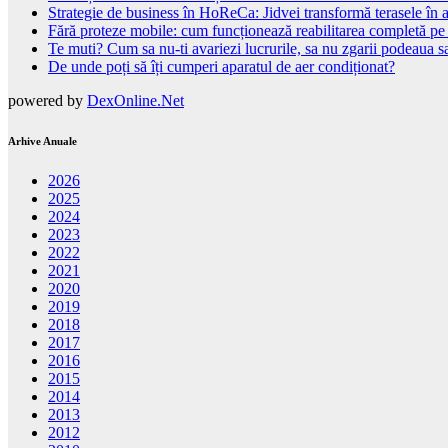
Strategie de business în HoReCa: Jidvei transformă terasele în a
Fără proteze mobile: cum funcționează reabilitarea completă pe
Te muti? Cum sa nu-ti avariezi lucrurile, sa nu zgarii podeaua sa
De unde poți să îți cumperi aparatul de aer condiționat?
powered by
DexOnline.Net
Arhive Anuale
2026
2025
2024
2023
2022
2021
2020
2019
2018
2017
2016
2015
2014
2013
2012