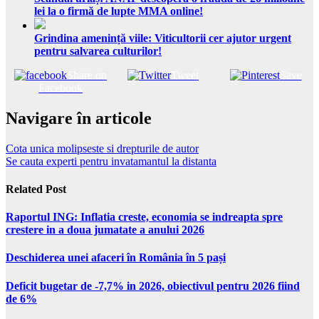
lei la o firmă de lupte MMA online!
Grindina amenință viile: Viticultorii cer ajutor urgent
pentru salvarea culturilor!
Share on
Tweet
Save
Facebook
Navigare în articole
Cota unica molipseste si drepturile de autor
Se cauta experti pentru invatamantul la distanta
Related Post
Raportul ING: Inflatia creste, economia se indreapta spre
crestere in a doua jumatate a anului 2026
Deschiderea unei afaceri în România în 5 pași
Deficit bugetar de -7,7% in 2026, obiectivul pentru 2026 fiind
de 6%