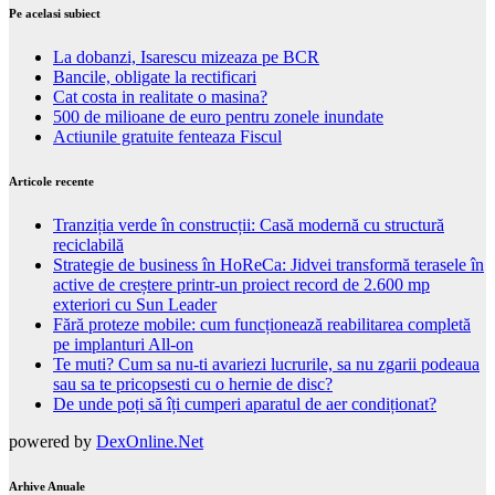
Pe acelasi subiect
La dobanzi, Isarescu mizeaza pe BCR
Bancile, obligate la rectificari
Cat costa in realitate o masina?
500 de milioane de euro pentru zonele inundate
Actiunile gratuite fenteaza Fiscul
Articole recente
Tranziția verde în construcții: Casă modernă cu structură
reciclabilă
Strategie de business în HoReCa: Jidvei transformă terasele în
active de creștere printr-un proiect record de 2.600 mp
exteriori cu Sun Leader
Fără proteze mobile: cum funcționează reabilitarea completă
pe implanturi All-on
Te muti? Cum sa nu-ti avariezi lucrurile, sa nu zgarii podeaua
sau sa te pricopsesti cu o hernie de disc?
De unde poți să îți cumperi aparatul de aer condiționat?
powered by
DexOnline.Net
Arhive Anuale