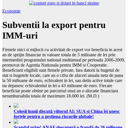
Economie
Subventii la export pentru
IMM-uri
Firmele mici si mijlocii cu activitati de export vor beneficia in acest
an de sprijin financiar in valoare totala de 5 milioane de lei prin
intermediul programului national multianual pe perioada 2006-2009,
promovat de Agentia Nationala pentru IMM si Cooperatie.
Beneficiarii eligibili sunt firmele private, fara datorii la bugetul de
stat si bugetele locale, care au o cifra de afaceri anuala neta de pana
la 50 milioane de euro, echivalent in lei, sau detin active totale care
nu depasesc echivalentul in lei a 43 milioane de euro. Fiecare
beneficiar poate obtine pe parcursul unui an o alocatie financiara
nerambursabila totala de maximum 18.000 lei. (M.D.)
Colosii lumii discută viitorul AI: SUA și China își unesc
forțele pentru a gestiona riscurile globale!
Scandal uriaș! ANAF descoperă o fraudă de 26 milioane