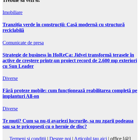
Trebuie sa vezi si:
Imobiliare
Tranziția verde în construcții: Casă modernă cu structură
reciclabilă
Comunicate de presa
Strategie de business în HoReCa: Jidvei transformă terasele în
active de creștere printr-un proiect record de 2.600 mp exteriori
cu Sun Leader
Diverse
Fără proteze mobile: cum funcționează reabilitarea completă pe
implanturi All-on
Diverse
Te muti? Cum sa nu-ti avariezi lucrurile, sa nu zgarii podeaua
sau sa te pricopsesti cu o hernie de disc?
Termeni si conditii
|
Despre noi
|
Articolul tau aici
| office [@]