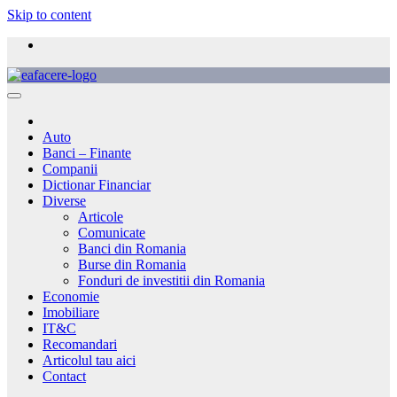
Skip to content
Auto
Banci – Finante
Companii
Dictionar Financiar
Diverse
Articole
Comunicate
Banci din Romania
Burse din Romania
Fonduri de investitii din Romania
Economie
Imobiliare
IT&C
Recomandari
Articolul tau aici
Contact