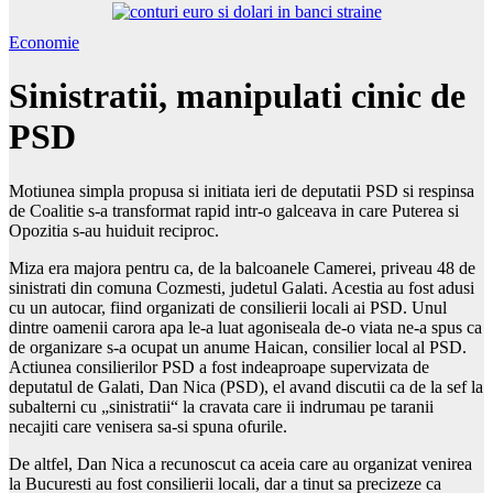
Economie
Sinistratii, manipulati cinic de
PSD
Motiunea simpla propusa si initiata ieri de deputatii PSD si respinsa
de Coalitie s-a transformat rapid intr-o galceava in care Puterea si
Opozitia s-au huiduit reciproc.
Miza era majora pentru ca, de la balcoanele Camerei, priveau 48 de
sinistrati din comuna Cozmesti, judetul Galati. Acestia au fost adusi
cu un autocar, fiind organizati de consilierii locali ai PSD. Unul
dintre oamenii carora apa le-a luat agoniseala de-o viata ne-a spus ca
de organizare s-a ocupat un anume Haican, consilier local al PSD.
Actiunea consilierilor PSD a fost indeaproape supervizata de
deputatul de Galati, Dan Nica (PSD), el avand discutii ca de la sef la
subalterni cu „sinistratii“ la cravata care ii indrumau pe taranii
necajiti care venisera sa-si spuna ofurile.
De altfel, Dan Nica a recunoscut ca aceia care au organizat venirea
la Bucuresti au fost consilierii locali, dar a tinut sa precizeze ca