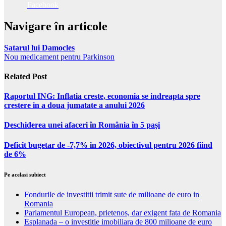
Facebook
Navigare în articole
Satarul lui Damocles
Nou medicament pentru Parkinson
Related Post
Raportul ING: Inflatia creste, economia se indreapta spre
crestere in a doua jumatate a anului 2026
Deschiderea unei afaceri în România în 5 pași
Deficit bugetar de -7,7% in 2026, obiectivul pentru 2026 fiind
de 6%
Pe acelasi subiect
Fondurile de investitii trimit sute de milioane de euro in
Romania
Parlamentul European, prietenos, dar exigent fata de Romania
Esplanada – o investitie imobiliara de 800 milioane de euro