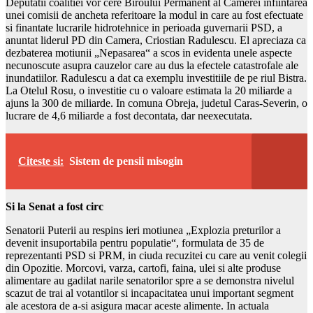
Deputatii coalitiei vor cere Biroului Permanent al Camerei infiintarea
unei comisii de ancheta referitoare la modul in care au fost efectuate
si finantate lucrarile hidrotehnice in perioada guvernarii PSD, a
anuntat liderul PD din Camera, Criostian Radulescu. El apreciaza ca
dezbaterea motiunii „Nepasarea“ a scos in evidenta unele aspecte
necunoscute asupra cauzelor care au dus la efectele catastrofale ale
inundatiilor. Radulescu a dat ca exemplu investitiile de pe riul Bistra.
La Otelul Rosu, o investitie cu o valoare estimata la 20 miliarde a
ajuns la 300 de miliarde. In comuna Obreja, judetul Caras-Severin, o
lucrare de 4,6 miliarde a fost decontata, dar neexecutata.
Citeste si:
Sistem de pensii misogin
Si la Senat a fost circ
Senatorii Puterii au respins ieri motiunea „Explozia preturilor a
devenit insuportabila pentru populatie“, formulata de 35 de
reprezentanti PSD si PRM, in ciuda recuzitei cu care au venit colegii
din Opozitie. Morcovi, varza, cartofi, faina, ulei si alte produse
alimentare au gadilat narile senatorilor spre a se demonstra nivelul
scazut de trai al votantilor si incapacitatea unui important segment
ale acestora de a-si asigura macar aceste alimente. In actuala