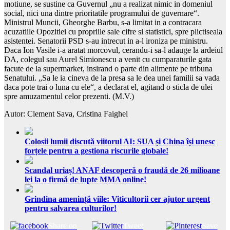
motiune, se sustine ca Guvernul „nu a realizat nimic in domeniul
social, nici una dintre prioritatile programului de guvernare“.
Ministrul Muncii, Gheorghe Barbu, s-a limitat in a contracara
acuzatiile Opozitiei cu propriile sale cifre si statistici, spre plictiseala
asistentei. Senatorii PSD s-au intrecut in a-l ironiza pe ministru.
Daca Ion Vasile i-a aratat morcovul, cerandu-i sa-l adauge la ardeiul
DA, colegul sau Aurel Simionescu a venit cu cumparaturile gata
facute de la supermarket, insirand o parte din alimente pe tribuna
Senatului. „Sa le ia cineva de la presa sa le dea unei familii sa vada
daca pote trai o luna cu ele“, a declarat el, agitand o sticla de ulei
spre amuzamentul celor prezenti. (M.V.)
Autor: Clement Sava, Cristina Faighel
Colosii lumii discută viitorul AI: SUA și China își unesc
forțele pentru a gestiona riscurile globale!
Scandal uriaș! ANAF descoperă o fraudă de 26 milioane
lei la o firmă de lupte MMA online!
Grindina amenință viile: Viticultorii cer ajutor urgent
pentru salvarea culturilor!
Share on
Tweet
Save