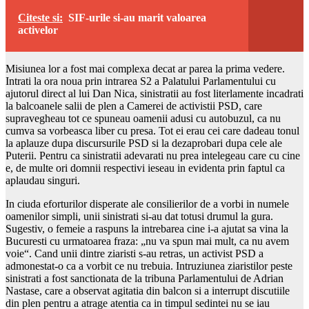
Citeste si:
SIF-urile si-au marit valoarea
activelor
Misiunea lor a fost mai complexa decat ar parea la prima vedere.
Intrati la ora noua prin intrarea S2 a Palatului Parlamentului cu
ajutorul direct al lui Dan Nica, sinistratii au fost literlamente incadrati
la balcoanele salii de plen a Camerei de activistii PSD, care
supravegheau tot ce spuneau oamenii adusi cu autobuzul, ca nu
cumva sa vorbeasca liber cu presa. Tot ei erau cei care dadeau tonul
la aplauze dupa discursurile PSD si la dezaprobari dupa cele ale
Puterii. Pentru ca sinistratii adevarati nu prea intelegeau care cu cine
e, de multe ori domnii respectivi ieseau in evidenta prin faptul ca
aplaudau singuri.
In ciuda eforturilor disperate ale consilierilor de a vorbi in numele
oamenilor simpli, unii sinistrati si-au dat totusi drumul la gura.
Sugestiv, o femeie a raspuns la intrebarea cine i-a ajutat sa vina la
Bucuresti cu urmatoarea fraza: „nu va spun mai mult, ca nu avem
voie“. Cand unii dintre ziaristi s-au retras, un activist PSD a
admonestat-o ca a vorbit ce nu trebuia. Intruziunea ziaristilor peste
sinistrati a fost sanctionata de la tribuna Parlamentului de Adrian
Nastase, care a observat agitatia din balcon si a interrupt discutiile
din plen pentru a atrage atentia ca in timpul sedintei nu se iau