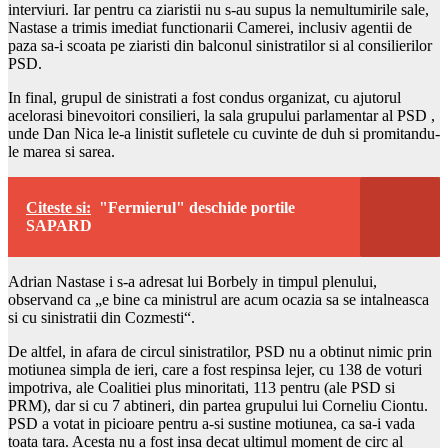
interviuri. Iar pentru ca ziaristii nu s-au supus la nemultumirile sale,
Nastase a trimis imediat functionarii Camerei, inclusiv agentii de
paza sa-i scoata pe ziaristi din balconul sinistratilor si al consilierilor
PSD.
In final, grupul de sinistrati a fost condus organizat, cu ajutorul
acelorasi binevoitori consilieri, la sala grupului parlamentar al PSD ,
unde Dan Nica le-a linistit sufletele cu cuvinte de duh si promitandu-
le marea si sarea.
Citeste si:
"Fermierul" deschide portile
SAPARD
Adrian Nastase i s-a adresat lui Borbely in timpul plenului,
observand ca „e bine ca ministrul are acum ocazia sa se intalneasca
si cu sinistratii din Cozmesti“.
De altfel, in afara de circul sinistratilor, PSD nu a obtinut nimic prin
motiunea simpla de ieri, care a fost respinsa lejer, cu 138 de voturi
impotriva, ale Coalitiei plus minoritati, 113 pentru (ale PSD si
PRM), dar si cu 7 abtineri, din partea grupului lui Corneliu Ciontu.
PSD a votat in picioare pentru a-si sustine motiunea, ca sa-i vada
toata tara. Acesta nu a fost insa decat ultimul moment de circ al