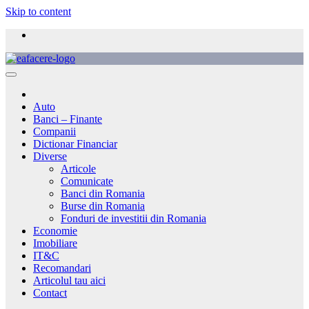
Skip to content
Auto
Banci – Finante
Companii
Dictionar Financiar
Diverse
Articole
Comunicate
Banci din Romania
Burse din Romania
Fonduri de investitii din Romania
Economie
Imobiliare
IT&C
Recomandari
Articolul tau aici
Contact