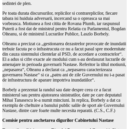
sedintei de plen.
Pe toata durata discursurilor, replicilor si contrareplicilor, fiecare
tabara isi huiduia adversarii, incercand sa o opreasca sa mai
vorbeasca. Motiunea a fost citita de Rovana Plumb, iar raspunsul
Puterii a fost dat de ministrul pentru Relatia cu Parlamentul, Bogdan
Olteanu, si de ministrul Lucrarilor Publice, Laszlo Borbely.
Olteanu a precizat ca „gestionarea dezastrelor provocate de inundatii
trebuie facuta pe o infrastrucuta ce nu a facut pasul spre modernitate
din cauza sistemului clientelar al PSD, de acordare a contractelor“.
El a adus si cifre exacte ale modului cum s-au desfasurat lucrarile de
amenajare in perioada guvernarii Nastase. Referitor la tiltul motiunii,
„nepasarea“, Olteanu a declarat ca „nepasarea caracterizeaza
guvernarea Nastase“ si ca „patru ani de zile Guvernului nu i-a pasat
de infrastructura de aparare impotriva inundatiilor“.
Borbely a prezentat la randul sau date despre ceea ce a facut
ministerul sau pentru ajutorarea sinistratilor, date pe care deputatul
Mihai Tanasescu le-a numit minciuni. In replica, Borbely a dat ca
exemplu de cheltuire a banului public salile de sport ale Guvernului
Nastase, dintre care foarte multe necesita reparatii. (C.S., C.F.)
Comisie pentru anchetarea digurilor Cabinetului Nastase