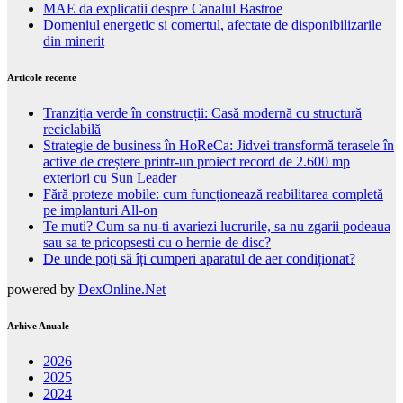
MAE da explicatii despre Canalul Bastroe
Domeniul energetic si comertul, afectate de disponibilizarile
din minerit
Articole recente
Tranziția verde în construcții: Casă modernă cu structură
reciclabilă
Strategie de business în HoReCa: Jidvei transformă terasele în
active de creștere printr-un proiect record de 2.600 mp
exteriori cu Sun Leader
Fără proteze mobile: cum funcționează reabilitarea completă
pe implanturi All-on
Te muti? Cum sa nu-ti avariezi lucrurile, sa nu zgarii podeaua
sau sa te pricopsesti cu o hernie de disc?
De unde poți să îți cumperi aparatul de aer condiționat?
powered by
DexOnline.Net
Arhive Anuale
2026
2025
2024