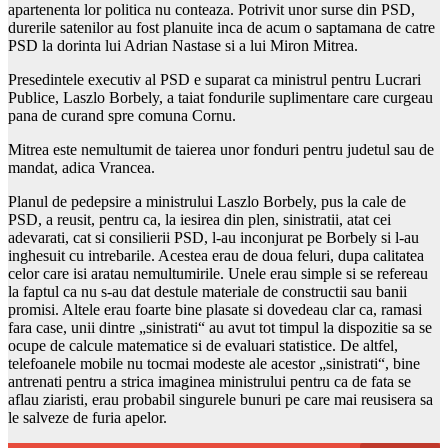
apartenenta lor politica nu conteaza. Potrivit unor surse din PSD,
durerile satenilor au fost planuite inca de acum o saptamana de catre
PSD la dorinta lui Adrian Nastase si a lui Miron Mitrea.
Presedintele executiv al PSD e suparat ca ministrul pentru Lucrari
Publice, Laszlo Borbely, a taiat fondurile suplimentare care curgeau
pana de curand spre comuna Cornu.
Mitrea este nemultumit de taierea unor fonduri pentru judetul sau de
mandat, adica Vrancea.
Planul de pedepsire a ministrului Laszlo Borbely, pus la cale de
PSD, a reusit, pentru ca, la iesirea din plen, sinistratii, atat cei
adevarati, cat si consilierii PSD, l-au inconjurat pe Borbely si l-au
inghesuit cu intrebarile. Acestea erau de doua feluri, dupa calitatea
celor care isi aratau nemultumirile. Unele erau simple si se refereau
la faptul ca nu s-au dat destule materiale de constructii sau banii
promisi. Altele erau foarte bine plasate si dovedeau clar ca, ramasi
fara case, unii dintre „sinistrati“ au avut tot timpul la dispozitie sa se
ocupe de calcule matematice si de evaluari statistice. De altfel,
telefoanele mobile nu tocmai modeste ale acestor „sinistrati“, bine
antrenati pentru a strica imaginea ministrului pentru ca de fata se
aflau ziaristi, erau probabil singurele bunuri pe care mai reusisera sa
le salveze de furia apelor.