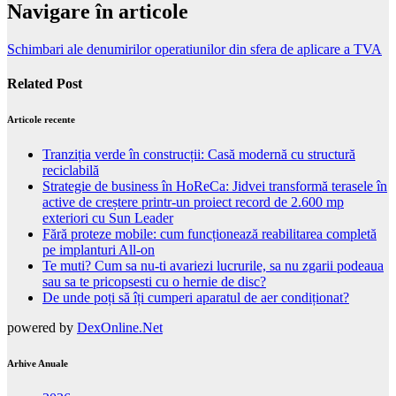
Navigare în articole
Schimbari ale denumirilor operatiunilor din sfera de aplicare a TVA
Related Post
Articole recente
Tranziția verde în construcții: Casă modernă cu structură
reciclabilă
Strategie de business în HoReCa: Jidvei transformă terasele în
active de creștere printr-un proiect record de 2.600 mp
exteriori cu Sun Leader
Fără proteze mobile: cum funcționează reabilitarea completă
pe implanturi All-on
Te muti? Cum sa nu-ti avariezi lucrurile, sa nu zgarii podeaua
sau sa te pricopsesti cu o hernie de disc?
De unde poți să îți cumperi aparatul de aer condiționat?
powered by
DexOnline.Net
Arhive Anuale