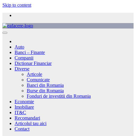
Skip to content
Auto
Banci – Finante
Companii
Dictionar Financiar
Diverse
Articole
Comunicate
Banci din Romania
Burse din Romania
Fonduri de investitii din Romania
Economie
Imobiliare
IT&C
Recomandari
Articolul tau aici
Contact