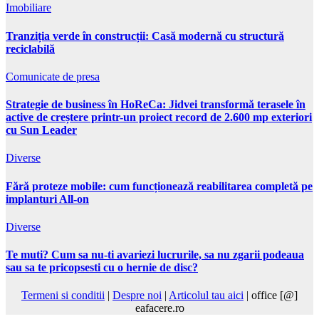
Imobiliare
Tranziția verde în construcții: Casă modernă cu structură
reciclabilă
Comunicate de presa
Strategie de business în HoReCa: Jidvei transformă terasele în
active de creștere printr-un proiect record de 2.600 mp exteriori
cu Sun Leader
Diverse
Fără proteze mobile: cum funcționează reabilitarea completă pe
implanturi All-on
Diverse
Te muti? Cum sa nu-ti avariezi lucrurile, sa nu zgarii podeaua
sau sa te pricopsesti cu o hernie de disc?
Termeni si conditii
|
Despre noi
|
Articolul tau aici
| office [@]
eafacere.ro