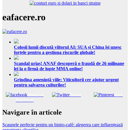
eafacere.ro
Colosii lumii discută viitorul AI: SUA și China își unesc
forțele pentru a gestiona riscurile globale!
Scandal uriaș! ANAF descoperă o fraudă de 26 milioane
lei la o firmă de lupte MMA online!
Grindina amenință viile: Viticultorii cer ajutor urgent
pentru salvarea culturilor!
Share on
Tweet
Save
Facebook
Navigare în articole
Scaunele perfecte pentru un bistro-café: alegerea care influențează
experiența clienților