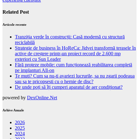
Related Post
Articole recente
Tranziția verde în construcții: Casă modernă cu structură
reciclabilă
Strategie de business în HoReCa: Jidvei transformă terasele în
active de creștere printr-un proiect record de 2.600 mp
exteriori cu Sun Leader
Fără proteze mobile: cum funcționează reabilitarea completă
pe implanturi All-on
Te muti? Cum sa nu-ti avariezi lucrurile, sa nu zgarii podeaua
sau sa te pricopsesti cu o hernie de disc?
De unde poți să îți cumperi aparatul de aer condiționat?
powered by
DexOnline.Net
Arhive Anuale
2026
2025
2024