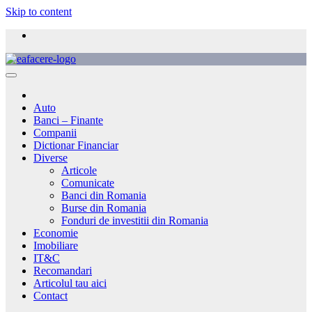
Skip to content
Auto
Banci – Finante
Companii
Dictionar Financiar
Diverse
Articole
Comunicate
Banci din Romania
Burse din Romania
Fonduri de investitii din Romania
Economie
Imobiliare
IT&C
Recomandari
Articolul tau aici
Contact