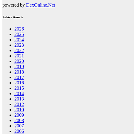
powered by
DexOnline.Net
Arhive Anuale
2026
2025
2024
2023
2022
2021
2020
2019
2018
2017
2016
2015
2014
2013
2012
2010
2009
2008
2007
2006