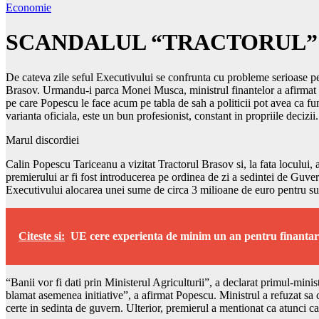
Economie
SCANDALUL “TRACTORUL”
De cateva zile seful Executivului se confrunta cu probleme serioase pe c
Brasov. Urmandu-i parca Monei Musca, ministrul finantelor a afirmat si
pe care Popescu le face acum pe tabla de sah a politicii pot avea ca f
varianta oficiala, este un bun profesionist, constant in propriile decizii.
Marul discordiei
Calin Popescu Tariceanu a vizitat Tractorul Brasov si, la fata locului, a 
premierului ar fi fost introducerea pe ordinea de zi a sedintei de Guve
Executivului alocarea unei sume de circa 3 milioane de euro pentru su
Citeste si:
UE cere experienta de minim un an pentru finantari
“Banii vor fi dati prin Ministerul Agriculturii”, a declarat primul-mini
blamat asemenea initiative”, a afirmat Popescu. Ministrul a refuzat s
certe in sedinta de guvern. Ulterior, premierul a mentionat ca atunci c