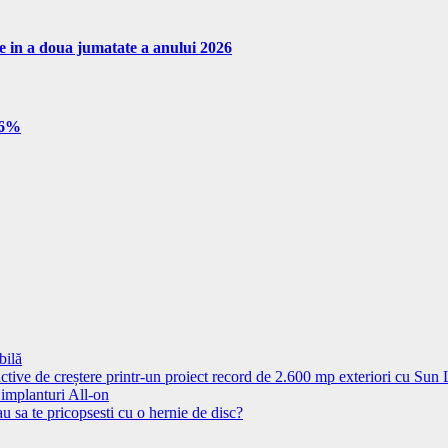
re in a doua jumatate a anului 2026
e 6%
bilă
ctive de creștere printr-un proiect record de 2.600 mp exteriori cu Sun
 implanturi All-on
u sa te pricopsesti cu o hernie de disc?