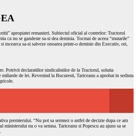
GEA
tii” apropiatei remanieri. Subiectul oficial al contrelor: Tractorul
entia ca nu se gandeste sa-si dea demisia. Tocmai de aceea “mutarile”
i incearca sa-si salveze onoarea printr-o demisie din Executiv, ori,
 Potrivit declaratiilor sindicalistilor de la Tractorul, solutia
e miliarde de lei. Revenind la Bucuresti, Tariceanu a aprobat in sedinta
gricole.
itiativa premierului. “Nu pot sa semnez o astfel de decizie dupa ce am
ul ministerului nu o va semna. Tariceanu si Popescu au ajuns sa se
.