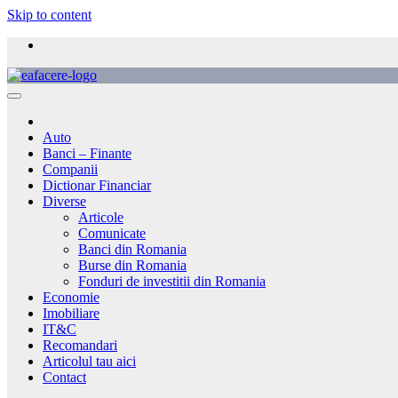
Skip to content
Auto
Banci – Finante
Companii
Dictionar Financiar
Diverse
Articole
Comunicate
Banci din Romania
Burse din Romania
Fonduri de investitii din Romania
Economie
Imobiliare
IT&C
Recomandari
Articolul tau aici
Contact