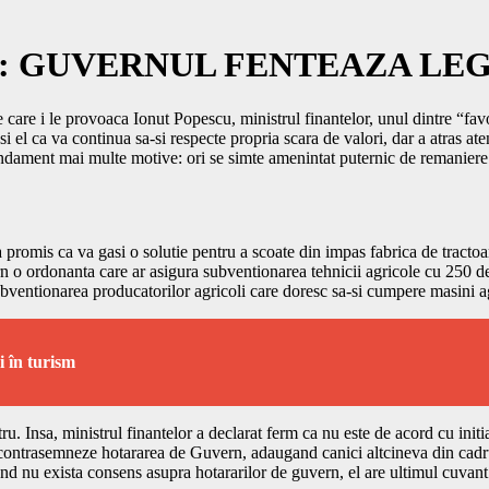
: GUVERNUL FENTEAZA LE
are i le provoaca Ionut Popescu, ministrul finantelor, unul dintre “favori
 el ca va continua sa-si respecte propria scara de valori, dar a atras at
undament mai multe motive: ori se simte amenintat puternic de remaniere s
promis ca va gasi o solutie pentru a scoate din impas fabrica de tractoare.
rn o ordonanta care ar asigura subventionarea tehnicii agricole cu 250 d
bventionarea producatorilor agricoli care doresc sa-si cumpere masini a
 în turism
stru. Insa, ministrul finantelor a declarat ferm ca nu este de acord cu in
a contrasemneze hotararea de Guvern, adaugand canici altcineva din cadr
and nu exista consens asupra hotararilor de guvern, el are ultimul cuvant