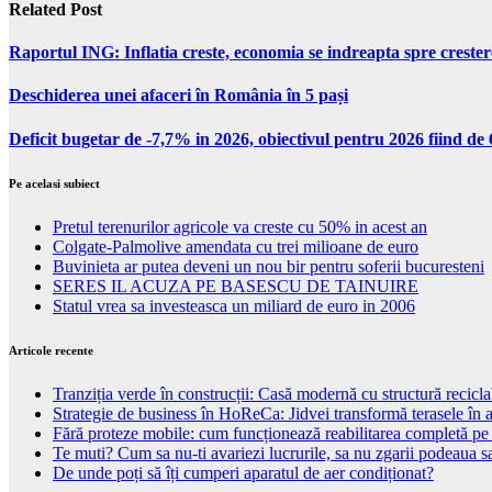
Related Post
Raportul ING: Inflatia creste, economia se indreapta spre creste
Deschiderea unei afaceri în România în 5 pași
Deficit bugetar de -7,7% in 2026, obiectivul pentru 2026 fiind d
Pe acelasi subiect
Pretul terenurilor agricole va creste cu 50% in acest an
Colgate-Palmolive amendata cu trei milioane de euro
Buvinieta ar putea deveni un nou bir pentru soferii bucuresteni
SERES IL ACUZA PE BASESCU DE TAINUIRE
Statul vrea sa investeasca un miliard de euro in 2006
Articole recente
Tranziția verde în construcții: Casă modernă cu structură recicla
Strategie de business în HoReCa: Jidvei transformă terasele în a
Fără proteze mobile: cum funcționează reabilitarea completă pe
Te muti? Cum sa nu-ti avariezi lucrurile, sa nu zgarii podeaua sa
De unde poți să îți cumperi aparatul de aer condiționat?