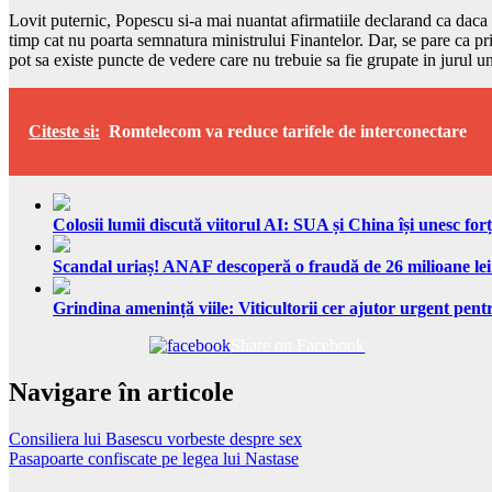
Lovit puternic, Popescu si-a mai nuantat afirmatiile declarand ca daca h
timp cat nu poarta semnatura ministrului Finantelor. Dar, se pare ca pri
pot sa existe puncte de vedere care nu trebuie sa fie grupate in jurul 
Citeste si:
Romtelecom va reduce tarifele de interconectare
Colosii lumii discută viitorul AI: SUA și China își unesc forț
Scandal uriaș! ANAF descoperă o fraudă de 26 milioane lei
Grindina amenință viile: Viticultorii cer ajutor urgent pentr
Share on Facebook
Navigare în articole
Consiliera lui Basescu vorbeste despre sex
Pasapoarte confiscate pe legea lui Nastase