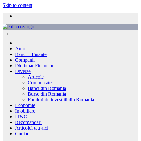
Skip to content
Auto
Banci – Finante
Companii
Dictionar Financiar
Diverse
Articole
Comunicate
Banci din Romania
Burse din Romania
Fonduri de investitii din Romania
Economie
Imobiliare
IT&C
Recomandari
Articolul tau aici
Contact