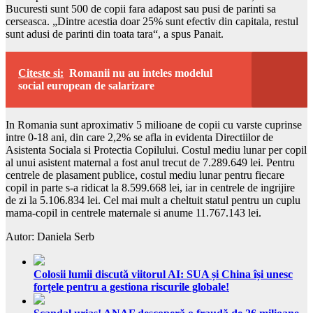
Bucuresti sunt 500 de copii fara adapost sau pusi de parinti sa
cerseasca. „Dintre acestia doar 25% sunt efectiv din capitala, restul
sunt adusi de parinti din toata tara“, a spus Panait.
Citeste si:
Romanii nu au inteles modelul
social european de salarizare
In Romania sunt aproximativ 5 milioane de copii cu varste cuprinse
intre 0-18 ani, din care 2,2% se afla in evidenta Directiilor de
Asistenta Sociala si Protectia Copilului. Costul mediu lunar per copil
al unui asistent maternal a fost anul trecut de 7.289.649 lei. Pentru
centrele de plasament publice, costul mediu lunar pentru fiecare
copil in parte s-a ridicat la 8.599.668 lei, iar in centrele de ingrijire
de zi la 5.106.834 lei. Cel mai mult a cheltuit statul pentru un cuplu
mama-copil in centrele maternale si anume 11.767.143 lei.
Autor: Daniela Serb
Colosii lumii discută viitorul AI: SUA și China își unesc
forțele pentru a gestiona riscurile globale!