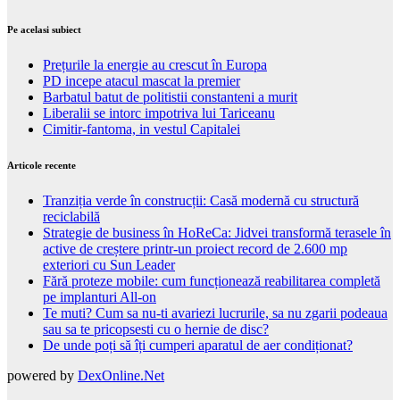
Pe acelasi subiect
Prețurile la energie au crescut în Europa
PD incepe atacul mascat la premier
Barbatul batut de politistii constanteni a murit
Liberalii se intorc impotriva lui Tariceanu
Cimitir-fantoma, in vestul Capitalei
Articole recente
Tranziția verde în construcții: Casă modernă cu structură
reciclabilă
Strategie de business în HoReCa: Jidvei transformă terasele în
active de creștere printr-un proiect record de 2.600 mp
exteriori cu Sun Leader
Fără proteze mobile: cum funcționează reabilitarea completă
pe implanturi All-on
Te muti? Cum sa nu-ti avariezi lucrurile, sa nu zgarii podeaua
sau sa te pricopsesti cu o hernie de disc?
De unde poți să îți cumperi aparatul de aer condiționat?
powered by
DexOnline.Net