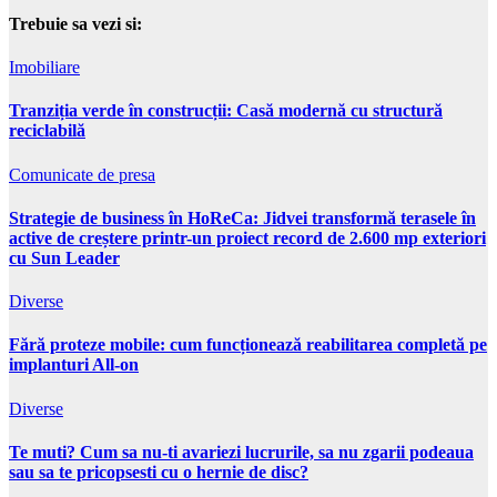
Trebuie sa vezi si:
Imobiliare
Tranziția verde în construcții: Casă modernă cu structură
reciclabilă
Comunicate de presa
Strategie de business în HoReCa: Jidvei transformă terasele în
active de creștere printr-un proiect record de 2.600 mp exteriori
cu Sun Leader
Diverse
Fără proteze mobile: cum funcționează reabilitarea completă pe
implanturi All-on
Diverse
Te muti? Cum sa nu-ti avariezi lucrurile, sa nu zgarii podeaua
sau sa te pricopsesti cu o hernie de disc?