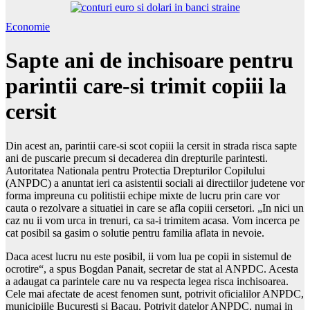
Economie
Sapte ani de inchisoare pentru
parintii care-si trimit copiii la
cersit
Din acest an, parintii care-si scot copiii la cersit in strada risca sapte
ani de puscarie precum si decaderea din drepturile parintesti.
Autoritatea Nationala pentru Protectia Drepturilor Copilului
(ANPDC) a anuntat ieri ca asistentii sociali ai directiilor judetene vor
forma impreuna cu politistii echipe mixte de lucru prin care vor
cauta o rezolvare a situatiei in care se afla copiii cersetori. „In nici un
caz nu ii vom urca in trenuri, ca sa-i trimitem acasa. Vom incerca pe
cat posibil sa gasim o solutie pentru familia aflata in nevoie.
Daca acest lucru nu este posibil, ii vom lua pe copii in sistemul de
ocrotire“, a spus Bogdan Panait, secretar de stat al ANPDC. Acesta
a adaugat ca parintele care nu va respecta legea risca inchisoarea.
Cele mai afectate de acest fenomen sunt, potrivit oficialilor ANPDC,
municipiile Bucuresti si Bacau. Potrivit datelor ANPDC, numai in