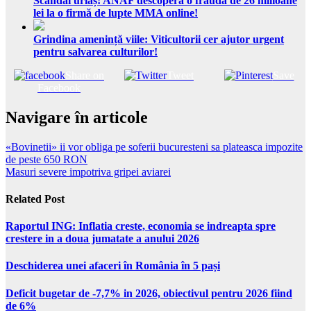
Scandal uriaș! ANAF descoperă o fraudă de 26 milioane
lei la o firmă de lupte MMA online!
Grindina amenință viile: Viticultorii cer ajutor urgent
pentru salvarea culturilor!
Share on
Tweet
Save
Facebook
Navigare în articole
«Bovinetii» ii vor obliga pe soferii bucuresteni sa plateasca impozite
de peste 650 RON
Masuri severe impotriva gripei aviarei
Related Post
Raportul ING: Inflatia creste, economia se indreapta spre
crestere in a doua jumatate a anului 2026
Deschiderea unei afaceri în România în 5 pași
Deficit bugetar de -7,7% in 2026, obiectivul pentru 2026 fiind
de 6%