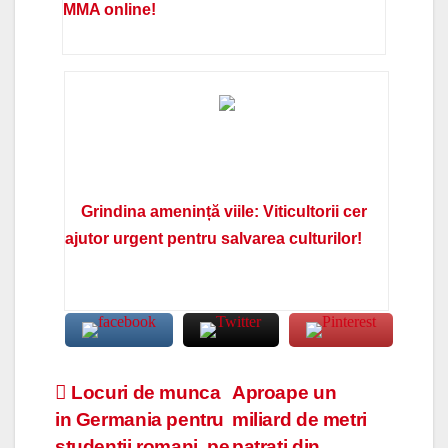
MMA online!
Grindina amenință viile: Viticultorii cer
ajutor urgent pentru salvarea culturilor!
Navigare
Locuri de munca
Aproape un
in Germania pentru
miliard de metri
în
studentii romani, pe
patrati din