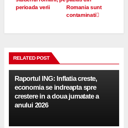
articole
perioada verii
Romania sunt
contaminati
RELATED POST
Raportul ING: Inflatia creste,
economia se indreapta spre
crestere in a doua jumatate a
anului 2026