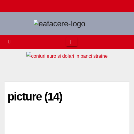
Skip
to
content
picture (14)