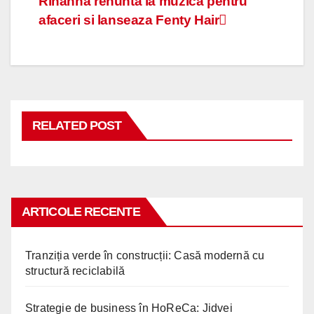
Navigare
Rihanna renunta la muzica pentru
afaceri si lanseaza Fenty Hair
în
articole
RELATED POST
ARTICOLE RECENTE
Tranziția verde în construcții: Casă modernă cu
structură reciclabilă
Strategie de business în HoReCa: Jidvei