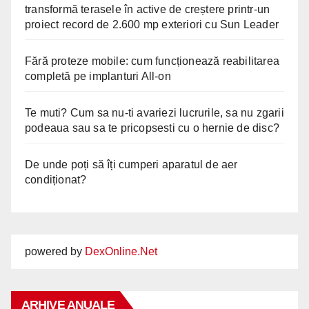
transformă terasele în active de creștere printr-un
proiect record de 2.600 mp exteriori cu Sun Leader
Fără proteze mobile: cum funcționează reabilitarea
completă pe implanturi All-on
Te muti? Cum sa nu-ti avariezi lucrurile, sa nu zgarii
podeaua sau sa te pricopsesti cu o hernie de disc?
De unde poți să îți cumperi aparatul de aer
condiționat?
powered by
DexOnline.Net
ARHIVE ANUALE