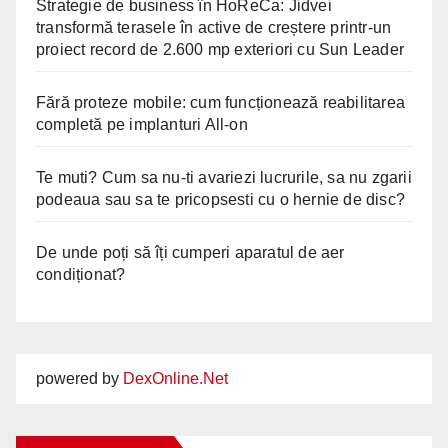
Strategie de business în HoReCa: Jidvei
transformă terasele în active de creștere printr-un
proiect record de 2.600 mp exteriori cu Sun Leader
Fără proteze mobile: cum funcționează reabilitarea
completă pe implanturi All-on
Te muti? Cum sa nu-ti avariezi lucrurile, sa nu zgarii
podeaua sau sa te pricopsesti cu o hernie de disc?
De unde poți să îți cumperi aparatul de aer
condiționat?
powered by
DexOnline.Net