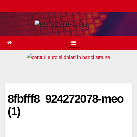
Skip
to
content
8fbfff8_924272078-meo
(1)