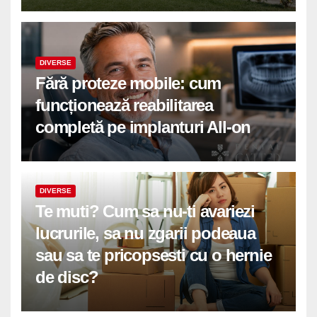
DIVERSE
Fără proteze mobile: cum
funcționează reabilitarea
completă pe implanturi All-on
DIVERSE
Te muti? Cum sa nu-ti avariezi
lucrurile, sa nu zgarii podeaua
sau sa te pricopsesti cu o hernie
de disc?