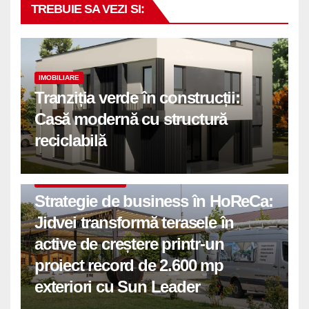
TREBUIE SA VEZI SI:
IMOBILIARE
Tranziția verde în construcții:
Casă modernă cu structură
reciclabilă
COMUNICATE DE PRESA
Strategie de business în HoReCa:
Jidvei transformă terasele în
active de creștere printr-un
proiect record de 2.600 mp
exteriori cu Sun Leader