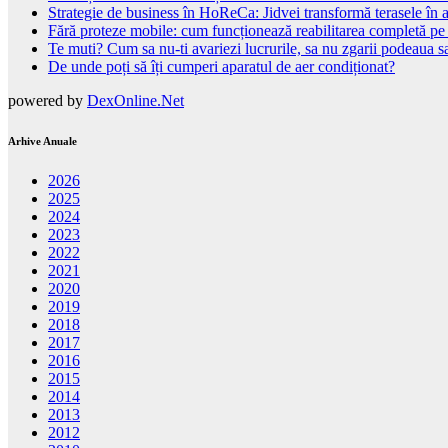
Strategie de business în HoReCa: Jidvei transformă terasele în a
Fără proteze mobile: cum funcționează reabilitarea completă pe
Te muti? Cum sa nu-ti avariezi lucrurile, sa nu zgarii podeaua sa
De unde poți să îți cumperi aparatul de aer condiționat?
powered by
DexOnline.Net
Arhive Anuale
2026
2025
2024
2023
2022
2021
2020
2019
2018
2017
2016
2015
2014
2013
2012