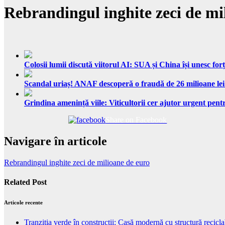
Rebrandingul inghite zeci de mi
Colosii lumii discută viitorul AI: SUA și China își unesc forț
Scandal uriaș! ANAF descoperă o fraudă de 26 milioane lei
Grindina amenință viile: Viticultorii cer ajutor urgent pentr
Share on Facebook
Navigare în articole
Rebrandingul inghite zeci de milioane de euro
Related Post
Articole recente
Tranziția verde în construcții: Casă modernă cu structură recicla