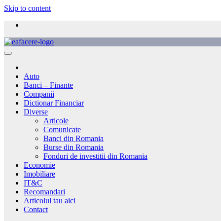
Skip to content
Auto
Banci – Finante
Companii
Dictionar Financiar
Diverse
Articole
Comunicate
Banci din Romania
Burse din Romania
Fonduri de investitii din Romania
Economie
Imobiliare
IT&C
Recomandari
Articolul tau aici
Contact