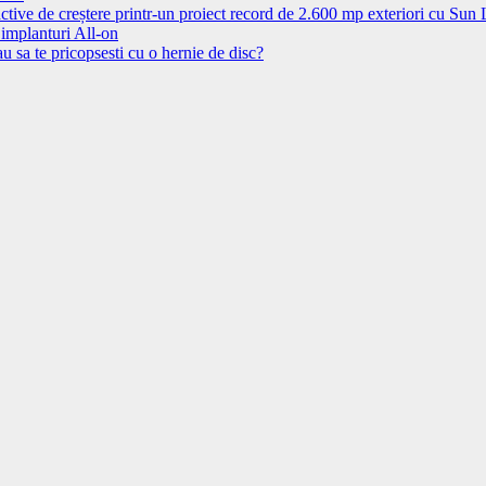
ctive de creștere printr-un proiect record de 2.600 mp exteriori cu Sun
 implanturi All-on
u sa te pricopsesti cu o hernie de disc?