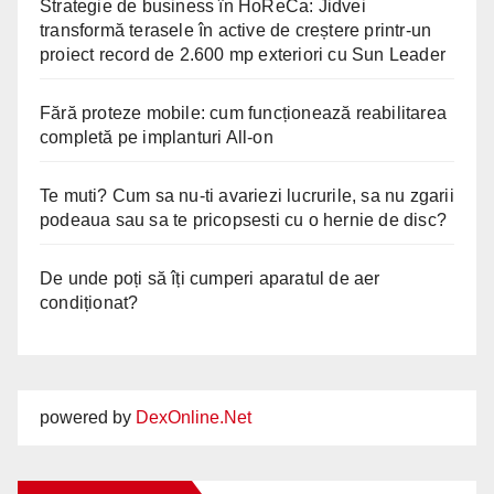
Strategie de business în HoReCa: Jidvei
transformă terasele în active de creștere printr-un
proiect record de 2.600 mp exteriori cu Sun Leader
Fără proteze mobile: cum funcționează reabilitarea
completă pe implanturi All-on
Te muti? Cum sa nu-ti avariezi lucrurile, sa nu zgarii
podeaua sau sa te pricopsesti cu o hernie de disc?
De unde poți să îți cumperi aparatul de aer
condiționat?
powered by
DexOnline.Net