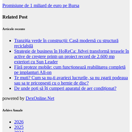
Promisiune de 1 miliard de euro pe Bursa
Related Post
Articole recente
Tranziția verde în construcții: Casă modernă cu structură
reciclabilă
Strategie de business în HoReCa: Jidvei transformă terasele în
active de creștere printr-un proiect record de 2.600 mp
exteriori cu Sun Leader
Fără proteze mobile: cum funcționează reabilitarea completă
pe implanturi All-on
Te muti? Cum sa nu-ti avariezi lucrurile, sa nu zgarii podeaua
sau sa te pricopsesti cu o hernie de disc?
De unde poți să îți cumperi aparatul de aer condiționat?
powered by
DexOnline.Net
Arhive Anuale
2026
2025