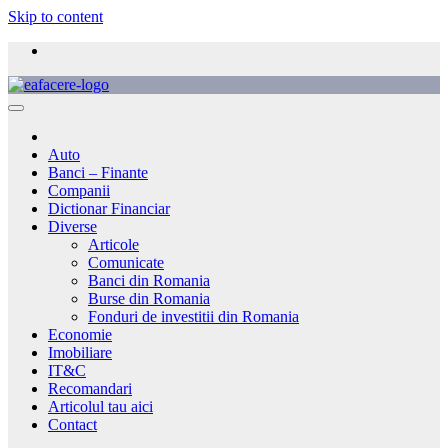
Skip to content
Auto
Banci – Finante
Companii
Dictionar Financiar
Diverse
Articole
Comunicate
Banci din Romania
Burse din Romania
Fonduri de investitii din Romania
Economie
Imobiliare
IT&C
Recomandari
Articolul tau aici
Contact