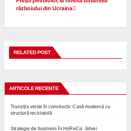
Navigare
Prețul petrolului, la nivelul dinaintea
războiului din Ucraina
în
articole
RELATED POST
ARTICOLE RECENTE
Tranziția verde în construcții: Casă modernă cu
structură reciclabilă
Strategie de business în HoReCa: Jidvei