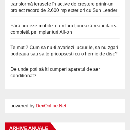
transformă terasele în active de creștere printr-un
proiect record de 2.600 mp exteriori cu Sun Leader
Fără proteze mobile: cum funcționează reabilitarea
completă pe implanturi All-on
Te muti? Cum sa nu-ti avariezi lucrurile, sa nu zgarii
podeaua sau sa te pricopsesti cu o hernie de disc?
De unde poți să îți cumperi aparatul de aer
condiționat?
powered by
DexOnline.Net
ARHIVE ANUALE