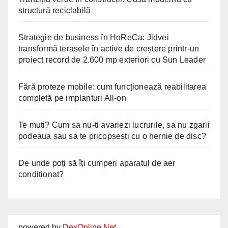
structură reciclabilă
Strategie de business în HoReCa: Jidvei
transformă terasele în active de creștere printr-un
proiect record de 2.600 mp exteriori cu Sun Leader
Fără proteze mobile: cum funcționează reabilitarea
completă pe implanturi All-on
Te muti? Cum sa nu-ti avariezi lucrurile, sa nu zgarii
podeaua sau sa te pricopsesti cu o hernie de disc?
De unde poți să îți cumperi aparatul de aer
condiționat?
powered by
DexOnline.Net