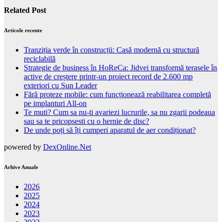
Related Post
Articole recente
Tranziția verde în construcții: Casă modernă cu structură
reciclabilă
Strategie de business în HoReCa: Jidvei transformă terasele în
active de creștere printr-un proiect record de 2.600 mp
exteriori cu Sun Leader
Fără proteze mobile: cum funcționează reabilitarea completă
pe implanturi All-on
Te muti? Cum sa nu-ti avariezi lucrurile, sa nu zgarii podeaua
sau sa te pricopsesti cu o hernie de disc?
De unde poți să îți cumperi aparatul de aer condiționat?
powered by
DexOnline.Net
Arhive Anuale
2026
2025
2024
2023