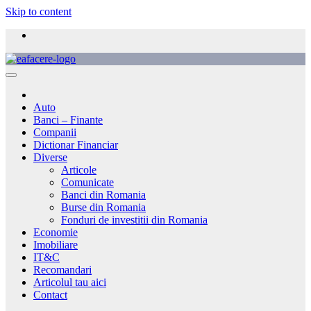
Skip to content
Auto
Banci – Finante
Companii
Dictionar Financiar
Diverse
Articole
Comunicate
Banci din Romania
Burse din Romania
Fonduri de investitii din Romania
Economie
Imobiliare
IT&C
Recomandari
Articolul tau aici
Contact