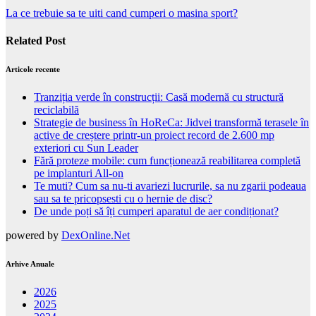
La ce trebuie sa te uiti cand cumperi o masina sport?
Related Post
Articole recente
Tranziția verde în construcții: Casă modernă cu structură
reciclabilă
Strategie de business în HoReCa: Jidvei transformă terasele în
active de creștere printr-un proiect record de 2.600 mp
exteriori cu Sun Leader
Fără proteze mobile: cum funcționează reabilitarea completă
pe implanturi All-on
Te muti? Cum sa nu-ti avariezi lucrurile, sa nu zgarii podeaua
sau sa te pricopsesti cu o hernie de disc?
De unde poți să îți cumperi aparatul de aer condiționat?
powered by
DexOnline.Net
Arhive Anuale
2026
2025