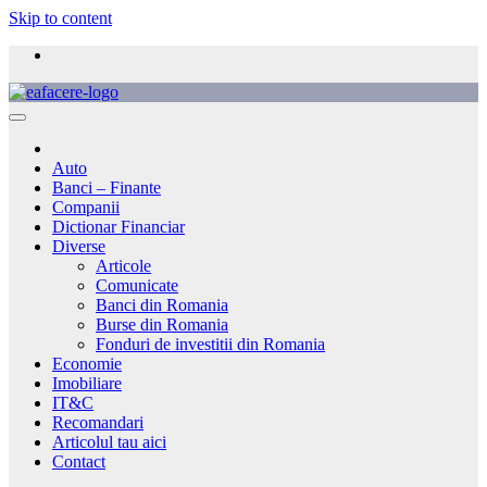
Skip to content
Auto
Banci – Finante
Companii
Dictionar Financiar
Diverse
Articole
Comunicate
Banci din Romania
Burse din Romania
Fonduri de investitii din Romania
Economie
Imobiliare
IT&C
Recomandari
Articolul tau aici
Contact