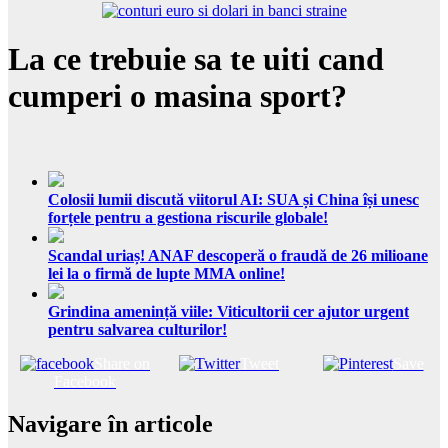
La ce trebuie sa te uiti cand
cumperi o masina sport?
Colosii lumii discută viitorul AI: SUA și China își unesc
forțele pentru a gestiona riscurile globale!
Scandal uriaș! ANAF descoperă o fraudă de 26 milioane
lei la o firmă de lupte MMA online!
Grindina amenință viile: Viticultorii cer ajutor urgent
pentru salvarea culturilor!
Share on
Tweet
Save
Facebook
Navigare în articole