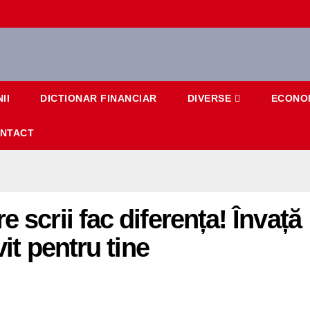
II
DICTIONAR FINANCIAR
DIVERSE
ECONO
NTACT
 scrii fac diferența! Învață
vit pentru tine