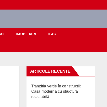
MIE
IMOBILIARE
IT&C
ARTICOLE RECENTE
Tranziția verde în construcții:
Casă modernă cu structură
reciclabilă