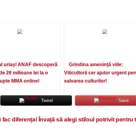
l uriaș! ANAF descoperă
Grindina amenință viile:
de 26 milioane lei la o
Viticultorii cer ajutor urgent pe
lupte MMA online!
salvarea culturilor!
Tweet
Save
fac diferența! Învață să alegi stiloul potrivit pentru 