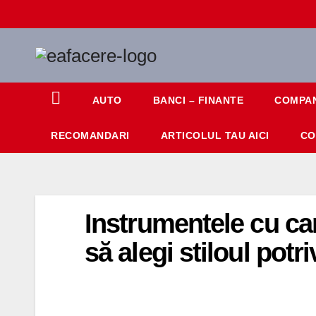
Skip
to
content
AUTO
BANCI – FINANTE
COMPAN
RECOMANDARI
ARTICOLUL TAU AICI
CO
Instrumentele cu care
să alegi stiloul potri