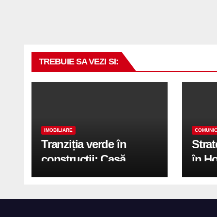
TREBUIE SA VEZI SI:
IMOBILIARE
COMUNIC
Tranziția verde în
Stra
construcții: Casă
în H
modernă cu structură
trans
reciclabilă
activ
print