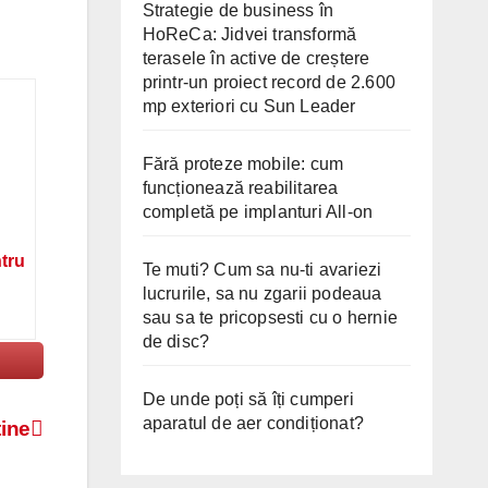
Strategie de business în
HoReCa: Jidvei transformă
terasele în active de creștere
printr-un proiect record de 2.600
mp exteriori cu Sun Leader
Fără proteze mobile: cum
funcționează reabilitarea
completă pe implanturi All-on
ntru
Te muti? Cum sa nu-ti avariezi
lucrurile, sa nu zgarii podeaua
sau sa te pricopsesti cu o hernie
de disc?
De unde poți să îți cumperi
aparatul de aer condiționat?
tine