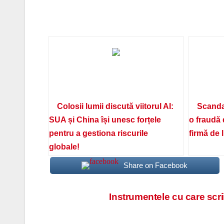
Colosii lumii discută viitorul AI:
Scanda
SUA și China își unesc forțele
o fraudă 
pentru a gestiona riscurile
firmă de 
globale!
Share on Facebook
Navigare
Instrumentele cu care scrii 
în