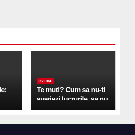
DIVERSE
le:
Te muti? Cum sa nu-ti
avariezi lucrurile, sa nu
etă
zgarii podeaua sau sa
on
te pricopsesti cu o
hernie de disc?