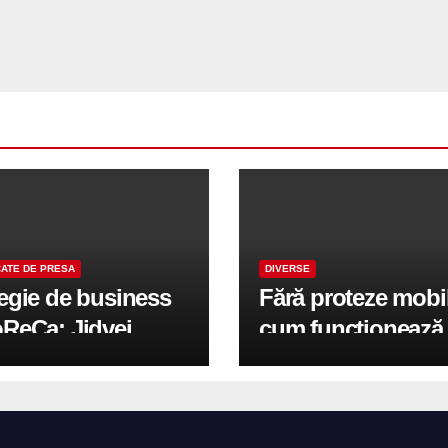
ATE DE PRESA
DIVERSE
tegie de business
Fără proteze mobi
oReCa: Jidvei
cum funcționează
formă terasele în
reabilitarea compl
e de creștere
pe implanturi All-
r-un proiect record