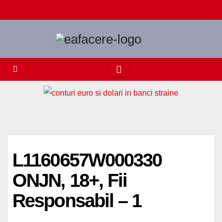
Skip
to
content
L1160657W000330
ONJN, 18+, Fii
Responsabil – 1