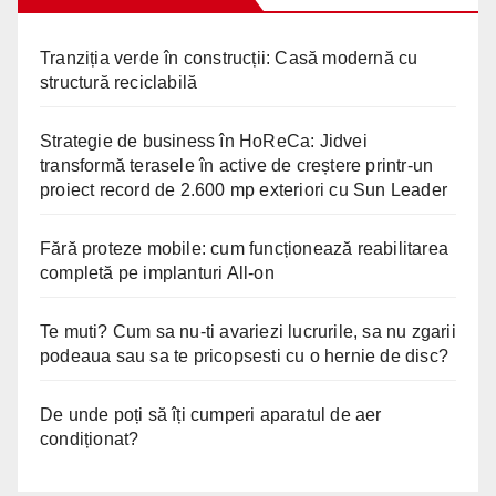
Tranziția verde în construcții: Casă modernă cu
structură reciclabilă
Strategie de business în HoReCa: Jidvei
transformă terasele în active de creștere printr-un
proiect record de 2.600 mp exteriori cu Sun Leader
Fără proteze mobile: cum funcționează reabilitarea
completă pe implanturi All-on
Te muti? Cum sa nu-ti avariezi lucrurile, sa nu zgarii
podeaua sau sa te pricopsesti cu o hernie de disc?
De unde poți să îți cumperi aparatul de aer
condiționat?