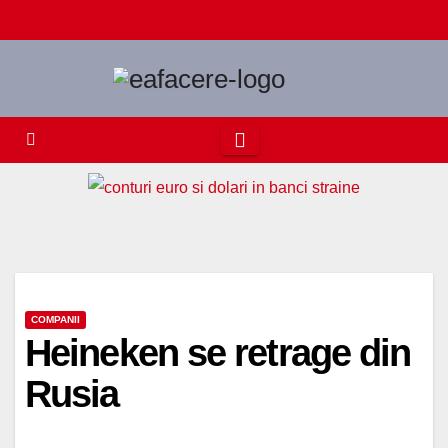
Skip
to
content
COMPANII
Heineken se retrage din
Rusia