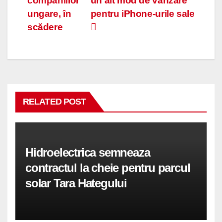
companiilor
un alt mod de vanzare
în
ungare, în
pentru iPhone-urile sale
articole
scădere
RELATED POST
Hidroelectrica semneaza
contractul la cheie pentru parcul
solar Tara Hategului