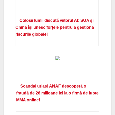
Colosii lumii discută viitorul AI: SUA și
China își unesc forțele pentru a gestiona
riscurile globale!
Scandal uriaș! ANAF descoperă o
fraudă de 26 milioane lei la o firmă de lupte
MMA online!