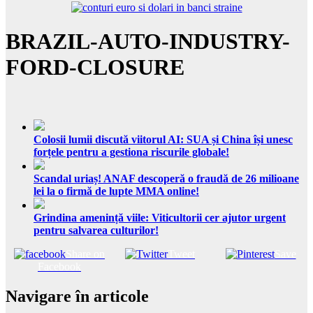
BRAZIL-AUTO-INDUSTRY-
FORD-CLOSURE
Colosii lumii discută viitorul AI: SUA și China își unesc
forțele pentru a gestiona riscurile globale!
Scandal uriaș! ANAF descoperă o fraudă de 26 milioane
lei la o firmă de lupte MMA online!
Grindina amenință viile: Viticultorii cer ajutor urgent
pentru salvarea culturilor!
Share on
Tweet
Save
Facebook
Navigare în articole