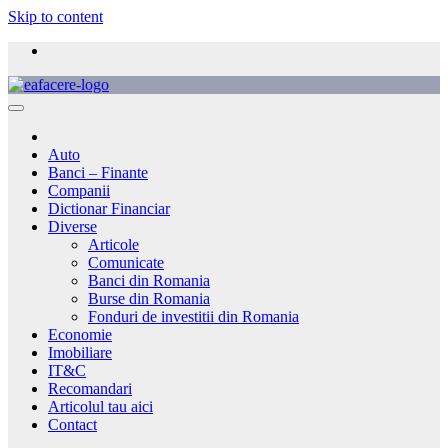
Skip to content
Auto
Banci – Finante
Companii
Dictionar Financiar
Diverse
Articole
Comunicate
Banci din Romania
Burse din Romania
Fonduri de investitii din Romania
Economie
Imobiliare
IT&C
Recomandari
Articolul tau aici
Contact