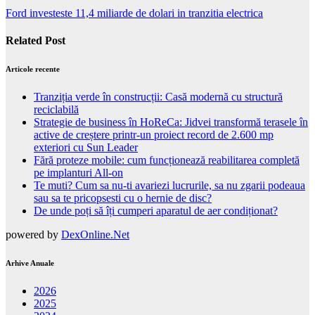
Ford investeste 11,4 miliarde de dolari in tranzitia electrica
Related Post
Articole recente
Tranziția verde în construcții: Casă modernă cu structură
reciclabilă
Strategie de business în HoReCa: Jidvei transformă terasele în
active de creștere printr-un proiect record de 2.600 mp
exteriori cu Sun Leader
Fără proteze mobile: cum funcționează reabilitarea completă
pe implanturi All-on
Te muti? Cum sa nu-ti avariezi lucrurile, sa nu zgarii podeaua
sau sa te pricopsesti cu o hernie de disc?
De unde poți să îți cumperi aparatul de aer condiționat?
powered by
DexOnline.Net
Arhive Anuale
2026
2025