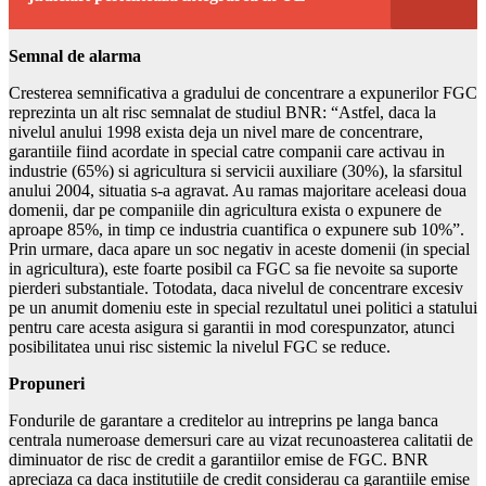
Semnal de alarma
Cresterea semnificativa a gradului de concentrare a expunerilor FGC
reprezinta un alt risc semnalat de studiul BNR: “Astfel, daca la
nivelul anului 1998 exista deja un nivel mare de concentrare,
garantiile fiind acordate in special catre companii care activau in
industrie (65%) si agricultura si servicii auxiliare (30%), la sfarsitul
anului 2004, situatia s-a agravat. Au ramas majoritare aceleasi doua
domenii, dar pe companiile din agricultura exista o expunere de
aproape 85%, in timp ce industria cuantifica o expunere sub 10%”.
Prin urmare, daca apare un soc negativ in aceste domenii (in special
in agricultura), este foarte posibil ca FGC sa fie nevoite sa suporte
pierderi substantiale. Totodata, daca nivelul de concentrare excesiv
pe un anumit domeniu este in special rezultatul unei politici a statului
pentru care acesta asigura si garantii in mod corespunzator, atunci
posibilitatea unui risc sistemic la nivelul FGC se reduce.
Propuneri
Fondurile de garantare a creditelor au intreprins pe langa banca
centrala numeroase demersuri care au vizat recunoasterea calitatii de
diminuator de risc de credit a garantiilor emise de FGC. BNR
apreciaza ca daca institutiile de credit considerau ca garantiile emise