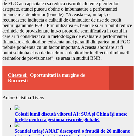
de FGC au capacitatea sa reduca riscurile aferente pierderilor
asteptate, atunci puteau obtine o imbunatatire a performantei
financiare a debitorilor (bancile). “Aceasta era, in fapt, o
recunoastere indirecta a calitatii de diminuator de risc de credit
pentru garantiile FGC. Prin utilizarea ei, bancile si-ar fi putut reduce
cerintele de provizionare intr-o proportie semnificativa in cazul in
care ar fi considerat ca in metodologia de evaluare a performantei
financiare a debitorilor, existenta unei garantii din partea unui FGC
trebuie ponderata cu un factor important. Aceasta abordare ar fi
putut schimba clasa de incadrare a debitorilor in directia diminuarii
cerintelor de provizionare”, se arata in studiul BNR.
Citeste si:
Oportunitati la margine de
Bucuresti
Autor: Cristina Tivers
Colosii lumii discută viitorul AI: SUA și China își unesc
forțele pentru a gestiona riscurile globale!
Scandal uriaș! ANAF descoperă o fraudă de 26 milioane