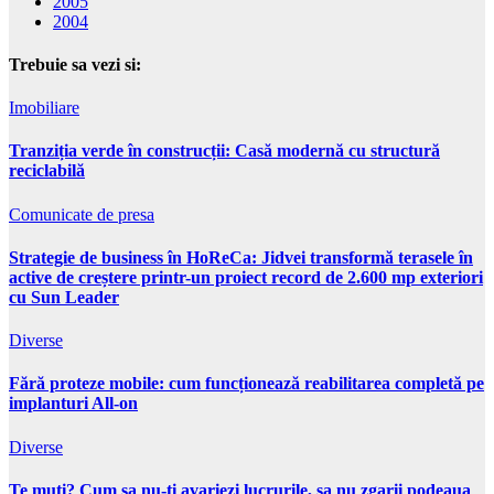
2005
2004
Trebuie sa vezi si:
Imobiliare
Tranziția verde în construcții: Casă modernă cu structură
reciclabilă
Comunicate de presa
Strategie de business în HoReCa: Jidvei transformă terasele în
active de creștere printr-un proiect record de 2.600 mp exteriori
cu Sun Leader
Diverse
Fără proteze mobile: cum funcționează reabilitarea completă pe
implanturi All-on
Diverse
Te muti? Cum sa nu-ti avariezi lucrurile, sa nu zgarii podeaua