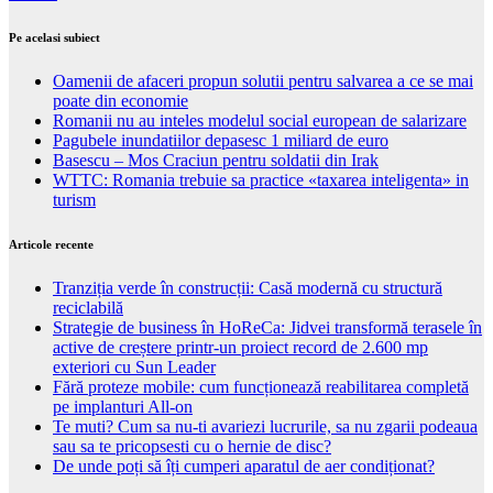
Pe acelasi subiect
Oamenii de afaceri propun solutii pentru salvarea a ce se mai
poate din economie
Romanii nu au inteles modelul social european de salarizare
Pagubele inundatiilor depasesc 1 miliard de euro
Basescu – Mos Craciun pentru soldatii din Irak
WTTC: Romania trebuie sa practice «taxarea inteligenta» in
turism
Articole recente
Tranziția verde în construcții: Casă modernă cu structură
reciclabilă
Strategie de business în HoReCa: Jidvei transformă terasele în
active de creștere printr-un proiect record de 2.600 mp
exteriori cu Sun Leader
Fără proteze mobile: cum funcționează reabilitarea completă
pe implanturi All-on
Te muti? Cum sa nu-ti avariezi lucrurile, sa nu zgarii podeaua
sau sa te pricopsesti cu o hernie de disc?
De unde poți să îți cumperi aparatul de aer condiționat?