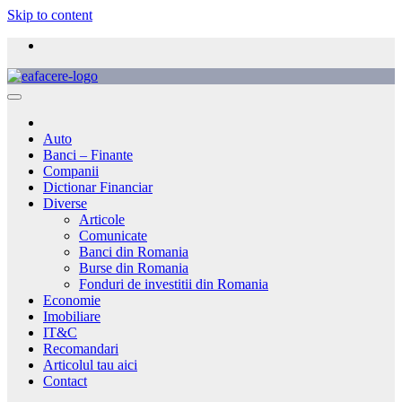
Skip to content
Auto
Banci – Finante
Companii
Dictionar Financiar
Diverse
Articole
Comunicate
Banci din Romania
Burse din Romania
Fonduri de investitii din Romania
Economie
Imobiliare
IT&C
Recomandari
Articolul tau aici
Contact