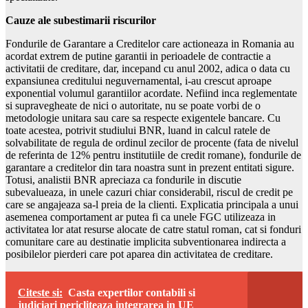
Cauze ale subestimarii riscurilor
Fondurile de Garantare a Creditelor care actioneaza in Romania au
acordat extrem de putine garantii in perioadele de contractie a
activitatii de creditare, dar, incepand cu anul 2002, adica o data cu
expansiunea creditului neguvernamental, i-au crescut aproape
exponential volumul garantiilor acordate. Nefiind inca reglementate
si supravegheate de nici o autoritate, nu se poate vorbi de o
metodologie unitara sau care sa respecte exigentele bancare. Cu
toate acestea, potrivit studiului BNR, luand in calcul ratele de
solvabilitate de regula de ordinul zecilor de procente (fata de nivelul
de referinta de 12% pentru institutiile de credit romane), fondurile de
garantare a creditelor din tara noastra sunt in prezent entitati sigure.
Totusi, analistii BNR apreciaza ca fondurile in discutie
subevalueaza, in unele cazuri chiar considerabil, riscul de credit pe
care se angajeaza sa-l preia de la clienti. Explicatia principala a unui
asemenea comportament ar putea fi ca unele FGC utilizeaza in
activitatea lor atat resurse alocate de catre statul roman, cat si fonduri
comunitare care au destinatie implicita subventionarea indirecta a
posibilelor pierderi care pot aparea din activitatea de creditare.
Citeste si:
Casta expertilor contabili si
judiciari pericliteaza integrarea in UE