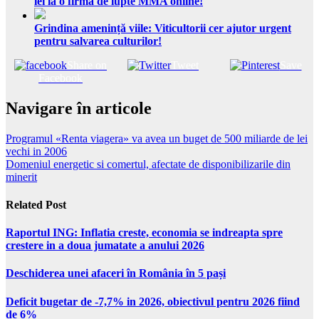
lei la o firmă de lupte MMA online!
Grindina amenință viile: Viticultorii cer ajutor urgent
pentru salvarea culturilor!
Share on
Tweet
Save
Facebook
Navigare în articole
Programul «Renta viagera» va avea un buget de 500 miliarde de lei
vechi in 2006
Domeniul energetic si comertul, afectate de disponibilizarile din
minerit
Related Post
Raportul ING: Inflatia creste, economia se indreapta spre
crestere in a doua jumatate a anului 2026
Deschiderea unei afaceri în România în 5 pași
Deficit bugetar de -7,7% in 2026, obiectivul pentru 2026 fiind
de 6%