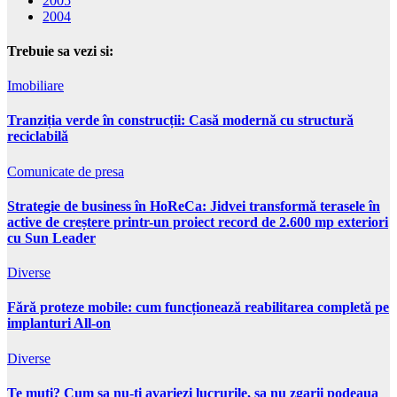
2005
2004
Trebuie sa vezi si:
Imobiliare
Tranziția verde în construcții: Casă modernă cu structură
reciclabilă
Comunicate de presa
Strategie de business în HoReCa: Jidvei transformă terasele în
active de creștere printr-un proiect record de 2.600 mp exteriori
cu Sun Leader
Diverse
Fără proteze mobile: cum funcționează reabilitarea completă pe
implanturi All-on
Diverse
Te muti? Cum sa nu-ti avariezi lucrurile, sa nu zgarii podeaua