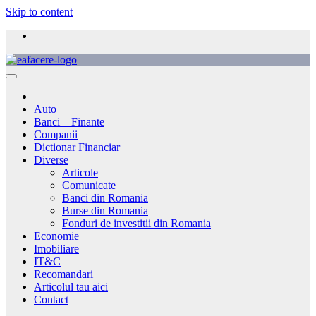
Skip to content
Auto
Banci – Finante
Companii
Dictionar Financiar
Diverse
Articole
Comunicate
Banci din Romania
Burse din Romania
Fonduri de investitii din Romania
Economie
Imobiliare
IT&C
Recomandari
Articolul tau aici
Contact