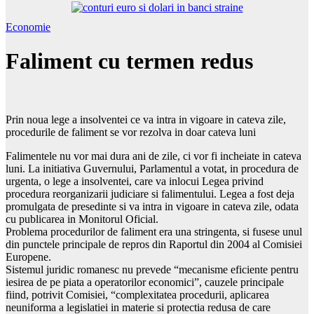
Economie
Faliment cu termen redus
Prin noua lege a insolventei ce va intra in vigoare in cateva zile,
procedurile de faliment se vor rezolva in doar cateva luni
Falimentele nu vor mai dura ani de zile, ci vor fi incheiate in cateva
luni. La initiativa Guvernului, Parlamentul a votat, in procedura de
urgenta, o lege a insolventei, care va inlocui Legea privind
procedura reorganizarii judiciare si falimentului. Legea a fost deja
promulgata de presedinte si va intra in vigoare in cateva zile, odata
cu publicarea in Monitorul Oficial.
Problema procedurilor de faliment era una stringenta, si fusese unul
din punctele principale de repros din Raportul din 2004 al Comisiei
Europene.
Sistemul juridic romanesc nu prevede “mecanisme eficiente pentru
iesirea de pe piata a operatorilor economici”, cauzele principale
fiind, potrivit Comisiei, “complexitatea procedurii, aplicarea
neuniforma a legislatiei in materie si protectia redusa de care