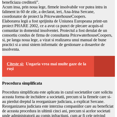
beneficiaza creditorii”.
Acum insa, prin noua lege, firmele insolvabile vor putea intra in
faliment in 60 de zile, a declarat, ieri, Ana-Irina Sercane,
coordonator de proiect la PricewaterhouseCoopers.
Elaborarea legii a fost sprijinita de Uniunea Europeana printr-un
proiect PHARE 2002, ce a avut ca punct de plecare acquis-ul
comunitar in domeniul insolventei. Proiectul a fost derulat de un
consortiu condus de firma de consultanta PricewaterhouseCoopers,
si, pe langa noua lege, a vizat si realizarea unui manual de bune
practici si a unui sistem informatic de gestionare a dosarelor de
insolventa.
Citeste si:
Ungaria vrea mai multe gaze de la
ruși
Procedura simplificata
Procedura simplificata este aplicata in cazul societatilor care solicita
aceasta forma de inchidere a societatii, precum si la firmele care si-
au pierdut dreptul la reorganizare judiciara, a explicat Sercane.
Reorganizarea judiciara este interzisa companiilor care au beneficiat
de aceasta procedura in ultimii cinci ani, precum si acelor societati
unde administratorii au comis infractiuni, cum ar fi cele privind