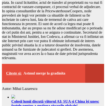
piata. In cazul licitatiilor, actul de transfer al proprietatii nu va mai fi
contractul de vanzare-cumparare, ci procesul verbal de adjudecare.
In opinia consultantilor de la PricewaterhouseCoopers, noile
prevederi ale legii vor permite ca situatiile de faliment sa fie
incheiate in cateva luni, fata de termenul de cativa ani care
functioneaza in prezent. Ei sunt de acord ca legea mai poate fi
imbunatatita, dar au propus sa nu fie aduse modificari pe o perioada
de cel putin doi ani, pentru a se asigura o continuitate. Secretarul de
stat in Ministerul Justitiei, Ion Codescu, a afirmat ca va fi infiintat un
site Internet prin care vor putea fi obtinute informatii de interes
public privind situatia la zi a tuturor dosarelor de insolventa, datele
urmand sa fie furnizate de judecatori si grefieri. De asemenea,
magistratii vor avea acces la o baza de date privind jurisprudenta
relevanta.
Citeste si:
Astmul merge la gradinita
Autor: Mihai Lazarescu
Colosii lumii discută viitorul AI: SUA și China își unesc
forțele pentru a gestiona riscurile globale!