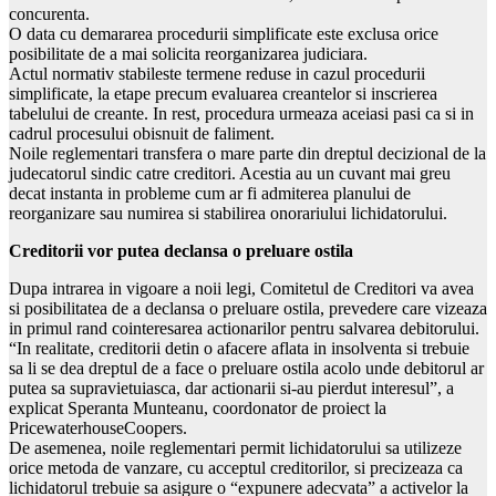
concurenta.
O data cu demararea procedurii simplificate este exclusa orice
posibilitate de a mai solicita reorganizarea judiciara.
Actul normativ stabileste termene reduse in cazul procedurii
simplificate, la etape precum evaluarea creantelor si inscrierea
tabelului de creante. In rest, procedura urmeaza aceiasi pasi ca si in
cadrul procesului obisnuit de faliment.
Noile reglementari transfera o mare parte din dreptul decizional de la
judecatorul sindic catre creditori. Acestia au un cuvant mai greu
decat instanta in probleme cum ar fi admiterea planului de
reorganizare sau numirea si stabilirea onorariului lichidatorului.
Creditorii vor putea declansa o preluare ostila
Dupa intrarea in vigoare a noii legi, Comitetul de Creditori va avea
si posibilitatea de a declansa o preluare ostila, prevedere care vizeaza
in primul rand cointeresarea actionarilor pentru salvarea debitorului.
“In realitate, creditorii detin o afacere aflata in insolventa si trebuie
sa li se dea dreptul de a face o preluare ostila acolo unde debitorul ar
putea sa supravietuiasca, dar actionarii si-au pierdut interesul”, a
explicat Speranta Munteanu, coordonator de proiect la
PricewaterhouseCoopers.
De asemenea, noile reglementari permit lichidatorului sa utilizeze
orice metoda de vanzare, cu acceptul creditorilor, si precizeaza ca
lichidatorul trebuie sa asigure o “expunere adecvata” a activelor la