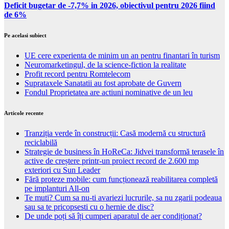
Deficit bugetar de -7,7% in 2026, obiectivul pentru 2026 fiind
de 6%
Pe acelasi subiect
UE cere experienta de minim un an pentru finantari în turism
Neuromarketingul, de la science-fiction la realitate
Profit record pentru Romtelecom
Suprataxele Sanatatii au fost aprobate de Guvern
Fondul Proprietatea are actiuni nominative de un leu
Articole recente
Tranziția verde în construcții: Casă modernă cu structură
reciclabilă
Strategie de business în HoReCa: Jidvei transformă terasele în
active de creștere printr-un proiect record de 2.600 mp
exteriori cu Sun Leader
Fără proteze mobile: cum funcționează reabilitarea completă
pe implanturi All-on
Te muti? Cum sa nu-ti avariezi lucrurile, sa nu zgarii podeaua
sau sa te pricopsesti cu o hernie de disc?
De unde poți să îți cumperi aparatul de aer condiționat?