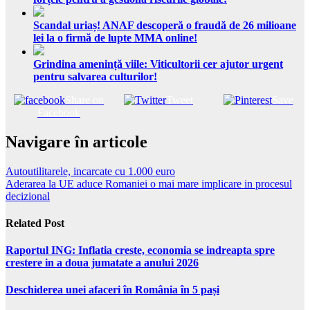
Scandal uriaș! ANAF descoperă o fraudă de 26 milioane
lei la o firmă de lupte MMA online!
Grindina amenință viile: Viticultorii cer ajutor urgent
pentru salvarea culturilor!
Share on
Tweet
Save
Facebook
Navigare în articole
Autoutilitarele, incarcate cu 1.000 euro
Aderarea la UE aduce Romaniei o mai mare implicare in procesul
decizional
Related Post
Raportul ING: Inflatia creste, economia se indreapta spre
crestere in a doua jumatate a anului 2026
Deschiderea unei afaceri în România în 5 pași