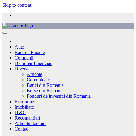
Skip to content
Auto
Banci – Finante
Companii
Dictionar Financiar
Diverse
Articole
Comunicate
Banci din Romania
Burse din Romania
Fonduri de investitii din Romania
Economie
Imobiliare
IT&C
Recomandari
Articolul tau aici
Contact