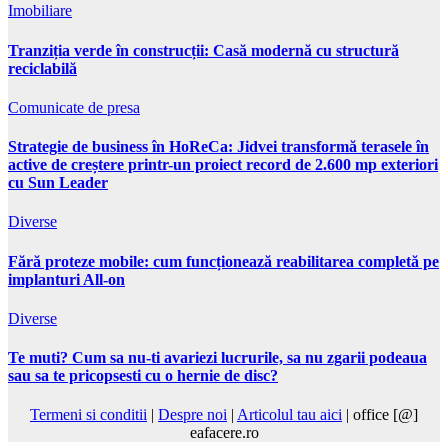
Imobiliare
Tranziția verde în construcții: Casă modernă cu structură
reciclabilă
Comunicate de presa
Strategie de business în HoReCa: Jidvei transformă terasele în
active de creștere printr-un proiect record de 2.600 mp exteriori
cu Sun Leader
Diverse
Fără proteze mobile: cum funcționează reabilitarea completă pe
implanturi All-on
Diverse
Te muti? Cum sa nu-ti avariezi lucrurile, sa nu zgarii podeaua
sau sa te pricopsesti cu o hernie de disc?
Termeni si conditii
|
Despre noi
|
Articolul tau aici
| office [@]
eafacere.ro