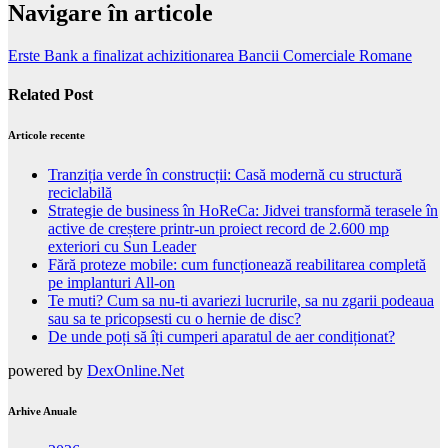
Navigare în articole
Erste Bank a finalizat achizitionarea Bancii Comerciale Romane
Related Post
Articole recente
Tranziția verde în construcții: Casă modernă cu structură
reciclabilă
Strategie de business în HoReCa: Jidvei transformă terasele în
active de creștere printr-un proiect record de 2.600 mp
exteriori cu Sun Leader
Fără proteze mobile: cum funcționează reabilitarea completă
pe implanturi All-on
Te muti? Cum sa nu-ti avariezi lucrurile, sa nu zgarii podeaua
sau sa te pricopsesti cu o hernie de disc?
De unde poți să îți cumperi aparatul de aer condiționat?
powered by
DexOnline.Net
Arhive Anuale