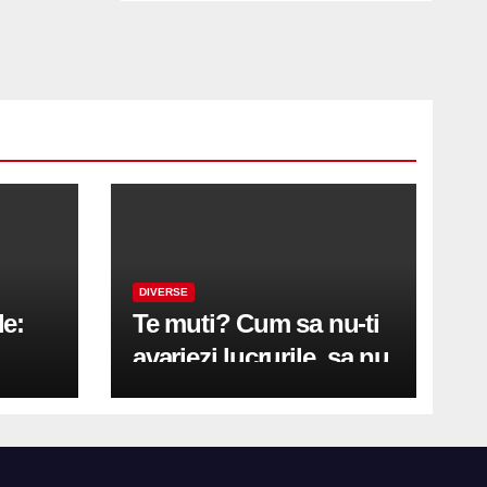
DIVERSE
le:
Te muti? Cum sa nu-ti
avariezi lucrurile, sa nu
etă
zgarii podeaua sau sa
on
te pricopsesti cu o
hernie de disc?