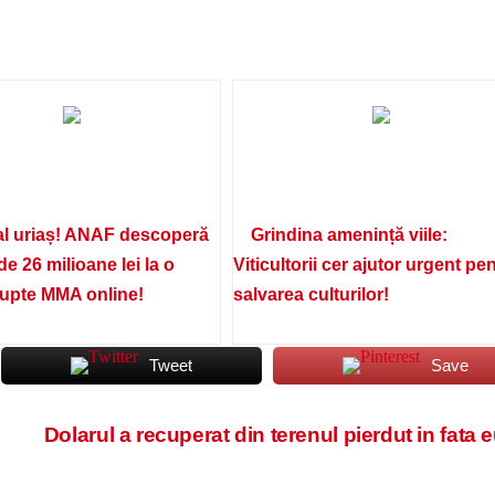
l uriaș! ANAF descoperă
Grindina amenință viile:
de 26 milioane lei la o
Viticultorii cer ajutor urgent pe
lupte MMA online!
salvarea culturilor!
Tweet
Save
Dolarul a recuperat din terenul pierdut in fata 