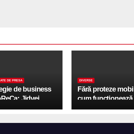
ATE DE PRESA
DIVERSE
tegie de business
Fără proteze mobi
oReCa: Jidvei
cum funcționează
formă terasele în
reabilitarea compl
e de creștere
pe implanturi All-
r-un proiect record