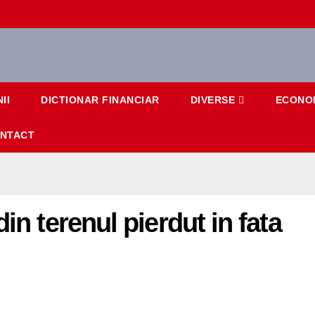
II
DICTIONAR FINANCIAR
DIVERSE
ECONO
NTACT
in terenul pierdut in fata