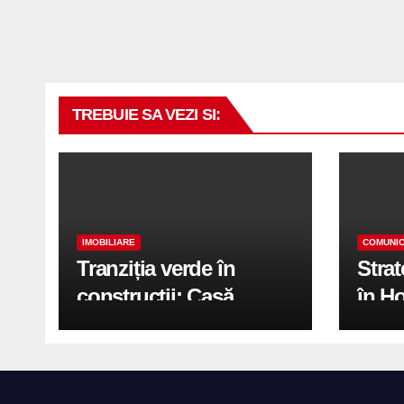
TREBUIE SA VEZI SI:
IMOBILIARE
COMUNIC
Tranziția verde în
Stra
construcții: Casă
în H
modernă cu structură
trans
reciclabilă
activ
print