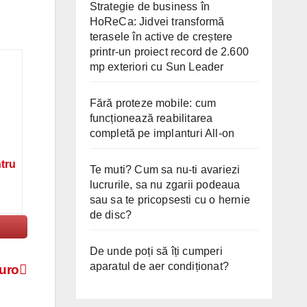
Strategie de business în
HoReCa: Jidvei transformă
terasele în active de creștere
printr-un proiect record de 2.600
mp exteriori cu Sun Leader
Fără proteze mobile: cum
funcționează reabilitarea
completă pe implanturi All-on
ntru
Te muti? Cum sa nu-ti avariezi
lucrurile, sa nu zgarii podeaua
sau sa te pricopsesti cu o hernie
de disc?
De unde poți să îți cumperi
aparatul de aer condiționat?
euro