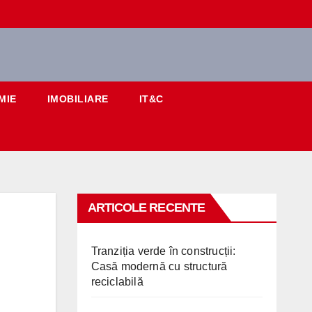
MIE
IMOBILIARE
IT&C
ARTICOLE RECENTE
Tranziția verde în construcții:
Casă modernă cu structură
reciclabilă