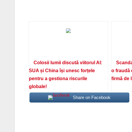
Colosii lumii discută viitorul AI:
Scanda
SUA și China își unesc forțele
o fraudă 
pentru a gestiona riscurile
firmă de 
globale!
Share on Facebook
Navigare
în