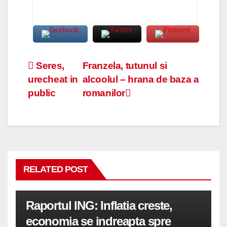
Navigare
Seres,
Franzela, tutunul si
urecheat in
alcoolul – hrana de baza a
în
public
romanilor
articole
RELATED POST
Raportul ING: Inflatia creste,
economia se indreapta spre