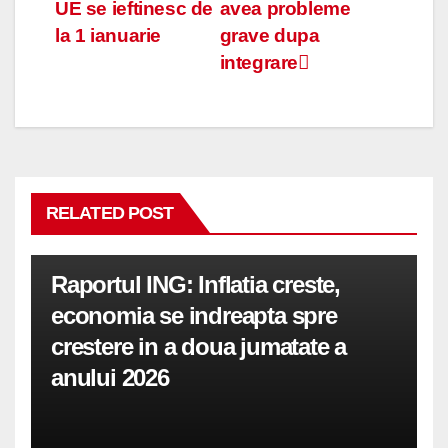
în
UE se ieftinesc de
avea probleme
articole
la 1 ianuarie
grave dupa
integrare
RELATED POST
Raportul ING: Inflatia creste,
economia se indreapta spre
crestere in a doua jumatate a
anului 2026