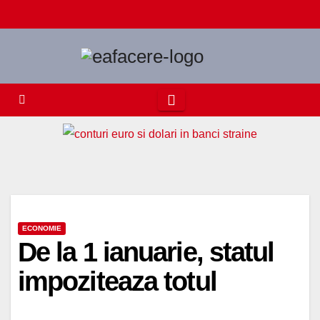
Skip
to
content
ECONOMIE
De la 1 ianuarie, statul
impoziteaza totul