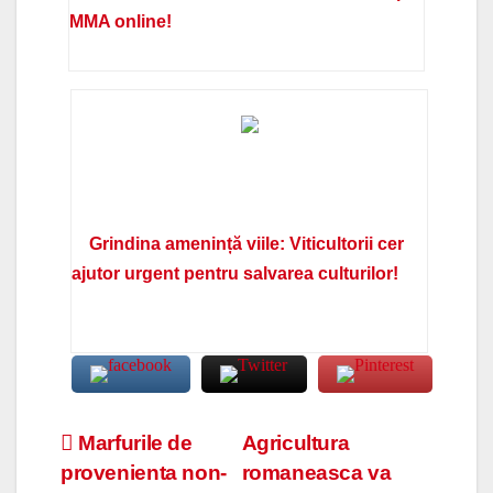
MMA online!
Grindina amenință viile: Viticultorii cer
ajutor urgent pentru salvarea culturilor!
Navigare
Marfurile de
Agricultura
provenienta non-
romaneasca va