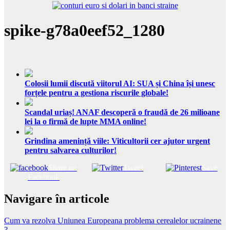
spike-g78a0eef52_1280
Colosii lumii discută viitorul AI: SUA și China își unesc
forțele pentru a gestiona riscurile globale!
Scandal uriaș! ANAF descoperă o fraudă de 26 milioane
lei la o firmă de lupte MMA online!
Grindina amenință viile: Viticultorii cer ajutor urgent
pentru salvarea culturilor!
Share on
Tweet
Save
Facebook
Navigare în articole
Cum va rezolva Uniunea Europeana problema cerealelor ucrainene
?