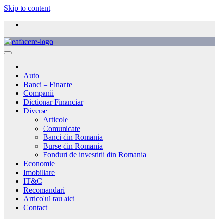
Skip to content
Auto
Banci – Finante
Companii
Dictionar Financiar
Diverse
Articole
Comunicate
Banci din Romania
Burse din Romania
Fonduri de investitii din Romania
Economie
Imobiliare
IT&C
Recomandari
Articolul tau aici
Contact