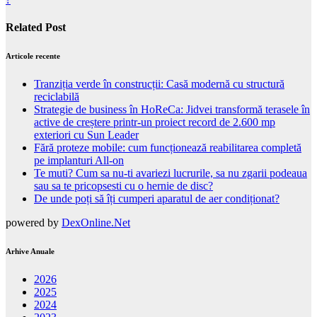
Related Post
Articole recente
Tranziția verde în construcții: Casă modernă cu structură
reciclabilă
Strategie de business în HoReCa: Jidvei transformă terasele în
active de creștere printr-un proiect record de 2.600 mp
exteriori cu Sun Leader
Fără proteze mobile: cum funcționează reabilitarea completă
pe implanturi All-on
Te muti? Cum sa nu-ti avariezi lucrurile, sa nu zgarii podeaua
sau sa te pricopsesti cu o hernie de disc?
De unde poți să îți cumperi aparatul de aer condiționat?
powered by
DexOnline.Net
Arhive Anuale
2026
2025
2024