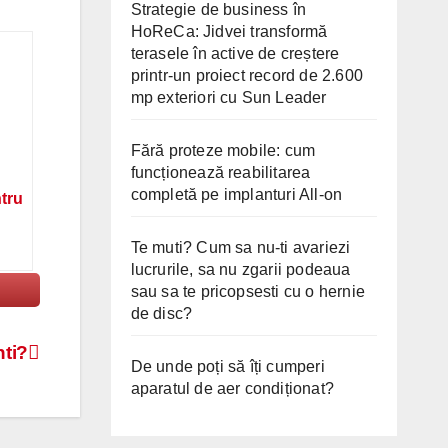
Strategie de business în
HoReCa: Jidvei transformă
terasele în active de creștere
printr-un proiect record de 2.600
mp exteriori cu Sun Leader
Fără proteze mobile: cum
funcționează reabilitarea
completă pe implanturi All-on
ntru
Te muti? Cum sa nu-ti avariezi
lucrurile, sa nu zgarii podeaua
sau sa te pricopsesti cu o hernie
de disc?
nti?
De unde poți să îți cumperi
aparatul de aer condiționat?