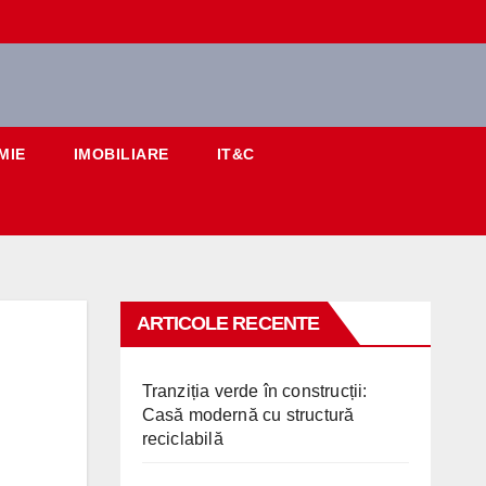
MIE
IMOBILIARE
IT&C
ARTICOLE RECENTE
Tranziția verde în construcții:
Casă modernă cu structură
reciclabilă