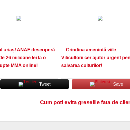
l uriaș! ANAF descoperă
Grindina amenință viile:
de 26 milioane lei la o
Viticultorii cer ajutor urgent pe
lupte MMA online!
salvarea culturilor!
Tweet
Save
Cum poti evita greselile fata de clie