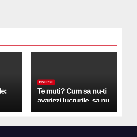
DIVERSE
le:
Te muti? Cum sa nu-ti
avariezi lucrurile, sa nu
etă
zgarii podeaua sau sa
on
te pricopsesti cu o
hernie de disc?