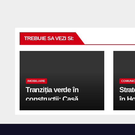
TREBUIE SA VEZI SI:
IMOBILIARE
COMUNIC
Tranziția verde în
Stra
construcții: Casă
în H
modernă cu structură
trans
reciclabilă
activ
print