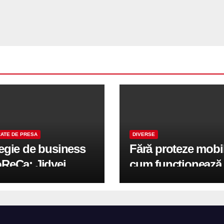
ATE DE PRESA
DIVERSE
tegie de business
Fără proteze mobi
oReCa: Jidvei
cum funcționează
formă terasele în
reabilitarea compl
e de creștere
pe implanturi All-
r-un proiect record