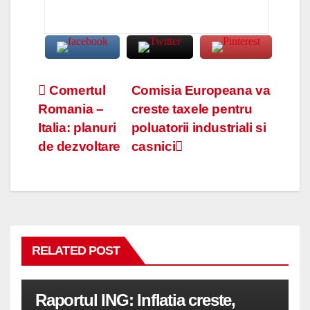
Navigare
Comertul
Comisia Europeana va
Romania –
creste taxele pentru
în
Italia: planuri
poluatorii industriali si
articole
de dezvoltare
casnici
RELATED POST
Raportul ING: Inflatia creste,