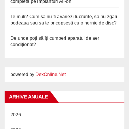
completă pe implanturi All-on
Te muti? Cum sa nu-ti avariezi lucrurile, sa nu zgarii
podeaua sau sa te pricopsesti cu o hernie de disc?
De unde poți să îți cumperi aparatul de aer
condiționat?
powered by
DexOnline.Net
ARHIVE ANUALE
2026