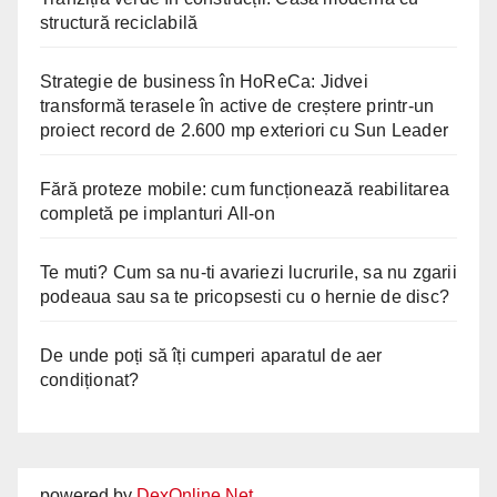
structură reciclabilă
Strategie de business în HoReCa: Jidvei
transformă terasele în active de creștere printr-un
proiect record de 2.600 mp exteriori cu Sun Leader
Fără proteze mobile: cum funcționează reabilitarea
completă pe implanturi All-on
Te muti? Cum sa nu-ti avariezi lucrurile, sa nu zgarii
podeaua sau sa te pricopsesti cu o hernie de disc?
De unde poți să îți cumperi aparatul de aer
condiționat?
powered by
DexOnline.Net