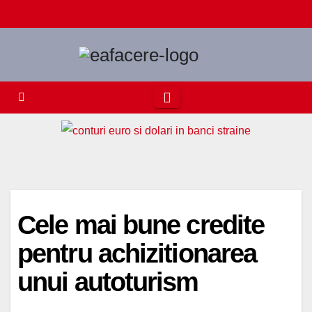
Skip
to
content
Cele mai bune credite
pentru achizitionarea
unui autoturism